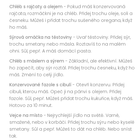
Chléb s rajčaty a olejem
- Pokud máš konzervovaná
rajčata, rozmáčkni je na chléb. Přidej trochu oleje, soli a
česneku. Můžeš i přidat trochu sušeného oregana, když
ho máš.
Sýrová omáčka na těstoviny
- Uvař těstoviny. Přidej sýr,
trochu smetany nebo másla. Roztavíš to na malém
ohni. Sůl, pepř. A máš domácí pasta.
Chléb s máslem a sýrem
- Základní, ale efektivní. Můžeš
ho zapečít, aby sýr roztál. Přidej trochu česneku, když ho
máš. Změní to celý jídlo.
Konzervované fazole s cibulí
- Otevři konzervu. Přidej
cibuli, kterou máš. Opeč ji na pánvi s olejem. Přidej
fazole. Sůl, pepř. Můžeš přidat trochu kukuřice, když máš.
Hotovo za 10 minut.
Vejce na místo
- Nejrychlejší jídlo na světě. Varné,
smažené, nebo v korbáči. Přidej trochu sýru nebo kyselé
smetany. Sůl a pepř. Můžeš to dát na chléb. Nebo sníst
tak.