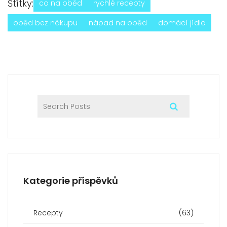
Štítky:
co na oběd
rychlé recepty
oběd bez nákupu
nápad na oběd
domácí jídlo
Kategorie příspěvků
Recepty
(63)