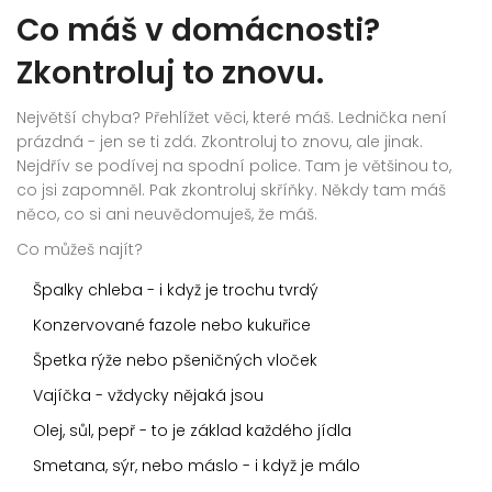
Co máš v domácnosti?
Zkontroluj to znovu.
Největší chyba? Přehlížet věci, které máš. Lednička není
prázdná - jen se ti zdá. Zkontroluj to znovu, ale jinak.
Nejdřív se podívej na spodní police. Tam je většinou to,
co jsi zapomněl. Pak zkontroluj skříňky. Někdy tam máš
něco, co si ani neuvědomuješ, že máš.
Co můžeš najít?
Špalky chleba - i když je trochu tvrdý
Konzervované fazole nebo kukuřice
Špetka rýže nebo pšeničných vloček
Vajíčka - vždycky nějaká jsou
Olej, sůl, pepř - to je základ každého jídla
Smetana, sýr, nebo máslo - i když je málo