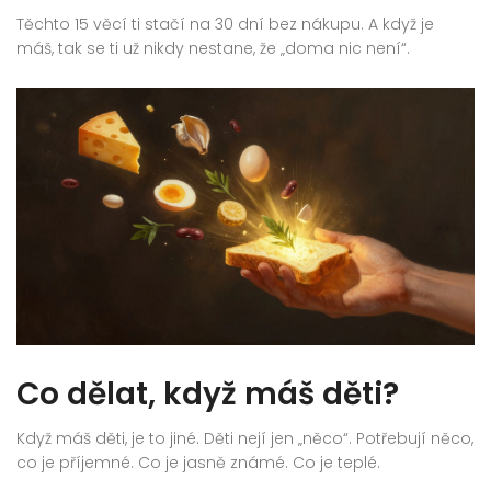
Těchto 15 věcí ti stačí na 30 dní bez nákupu. A když je
máš, tak se ti už nikdy nestane, že „doma nic není“.
Co dělat, když máš děti?
Když máš děti, je to jiné. Děti nejí jen „něco“. Potřebují něco,
co je příjemné. Co je jasně známé. Co je teplé.