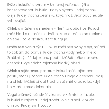
Rýže s kukuřicí a sýrem
- Smíchej vařenou rýži s
konzervovanou kukuřicí. Posyp sýrem. Přidej trochu
oleje. Přidej trochu česneku, když máš. Jednoduché, ale
vyhovující.
Chléb s máslem a medem
- Není to oběd? Je. Pokud
máš hlad a nemáš nic jiného. Med a máslo na teplém
chlebě - to je klasika, která funguje.
Směs těstovin a sýru
- Pokud máš těstoviny a sýr, můžeš
to zabalit do pánve. Přidej trochu vody nebo mléka.
Změkni sýr. Přidej trochu pepře. Můžeš i přidat trochu
česneku. Výsledek? Příjemně hladký oběd.
Chléb s rajčatovou pastou
- Pokud máš rajčatovou
pastu, stačí ji zahřát. Přidej trochu oleje a česneku. Nalij
na chléb. Můžeš přidat trochu sušeného bazalku, když
ho máš. Prostě dokonalé.
Vegetariánský „sándvič“ z konzerv
- Smíchej fazole,
kukuřici a rajčata. Přidej trochu oleje a soli. Vlož do
chleba. Přidej sýr. Hotovo.