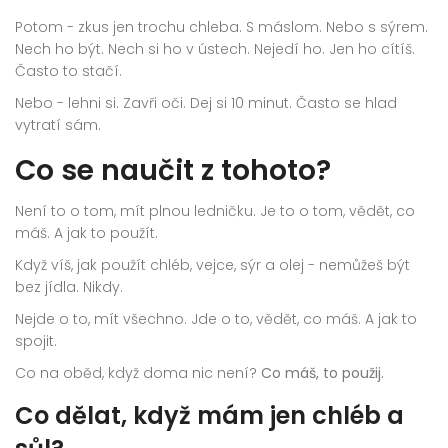
Potom - zkus jen trochu chleba. S máslom. Nebo s sýrem.
Nech ho být. Nech si ho v ústech. Nejedí ho. Jen ho cítíš.
Často to stačí.
Nebo - lehni si. Zavři oči. Dej si 10 minut. Často se hlad
vytratí sám.
Co se naučit z tohoto?
Není to o tom, mít plnou ledničku. Je to o tom, vědět, co
máš. A jak to použít.
Když víš, jak použít chléb, vejce, sýr a olej - nemůžeš být
bez jídla. Nikdy.
Nejde o to, mít všechno. Jde o to, vědět, co máš. A jak to
spojit.
Co na oběd, když doma nic není?
Co máš, to použij.
Co dělat, když mám jen chléb a