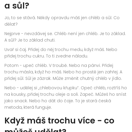
a sůl?
Jo, to se stává. Někdy opravdu máš jen chléb a sůl. Co
dělat?
Nejprve - nevzdávej se. Chléb není jen chléb. Je to základ.
A sůl? Je to základ chuti.
Uvař si čaj. Přidej do něj trochu medu, když máš. Nebo
přidej trochu cukru. To ti zvedne náladu.
Potom - upeč chléb. V troubě. Nebo na pánvi. Přidej
trochu másla, když ho máš. Nebo ho prostě jen zahřej. A
přidej sůl. Sůl je zázrak. Může změnit chutný chléb v jídlo.
Nebo - udělej si „chlebovou křupku“. Opeč chléb, roztříš ho
na kousky, přidej trochu oleje a soli. Zapeč. Můžeš ho sníst
jako snack. Nebo ho dát do čaje. To je stará česká
metoda, která funguje.
Když máš trochu více - co