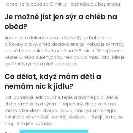
konec. To je oběd za 10 minut - bez nákupu, bez stresu.
Je možné jíst jen sýr a chléb na
oběd?
Ano, a je to dokonce velmi dobře. Sýr je bohatý na
bílkoviny a tuky, chléb dodává energii. Pokud je sýr tvrdý,
zapeč ho na chlebě v troubě na 3-5 minut. Přidej trochu
česneku nebo sušených bylinek, pokud máš. Toto jídlo je
vyvážené, rychlé a plně uspokojivé.
Co dělat, když mám děti a
nemám nic k jídlu?
Děti potřebují jednoduché, teplé a známé jídlo. Udělej
chléb s máslem a sýrem - zapečený. Nebo vejce na
místo s kouskem chleba. Pokud máš rýži, smíchej ji s
kukuřicí a sýrem. Děti nechtějí složitost - chtějí jen to, co
znají. A to je v pořádku.