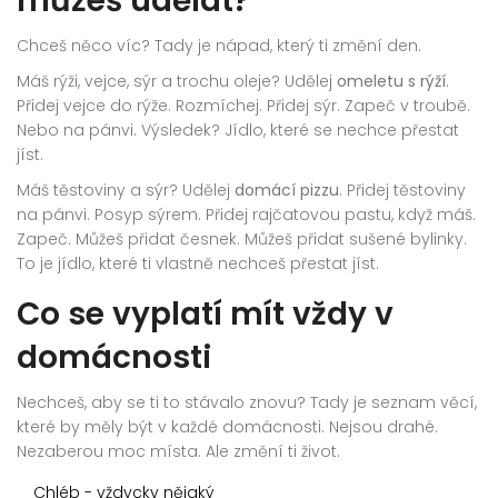
můžeš udělat?
Chceš něco víc? Tady je nápad, který ti změní den.
Máš rýži, vejce, sýr a trochu oleje? Udělej
omeletu s rýží
.
Přidej vejce do rýže. Rozmíchej. Přidej sýr. Zapeč v troubě.
Nebo na pánvi. Výsledek? Jídlo, které se nechce přestat
jíst.
Máš těstoviny a sýr? Udělej
domácí pizzu
. Přidej těstoviny
na pánvi. Posyp sýrem. Přidej rajčatovou pastu, když máš.
Zapeč. Můžeš přidat česnek. Můžeš přidat sušené bylinky.
To je jídlo, které ti vlastně nechceš přestat jíst.
Co se vyplatí mít vždy v
domácnosti
Nechceš, aby se ti to stávalo znovu? Tady je seznam věcí,
které by měly být v každé domácnosti. Nejsou drahé.
Nezaberou moc místa. Ale změní ti život.
Chléb - vždycky nějaký