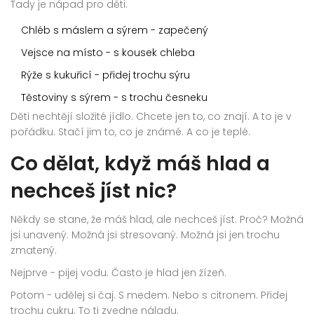
Tady je nápad pro děti:
Chléb s máslem a sýrem - zapečený
Vejsce na místo - s kousek chleba
Rýže s kukuřicí - přidej trochu sýru
Těstoviny s sýrem - s trochu česneku
Děti nechtějí složité jídlo. Chcete jen to, co znají. A to je v
pořádku. Stačí jim to, co je známé. A co je teplé.
Co dělat, když máš hlad a
nechceš jíst nic?
Někdy se stane, že máš hlad, ale nechceš jíst. Proč? Možná
jsi unavený. Možná jsi stresovaný. Možná jsi jen trochu
zmatený.
Nejprve - pijej vodu. Často je hlad jen žízeň.
Potom - udělej si čaj. S medem. Nebo s citronem. Přidej
trochu cukru. To ti zvedne náladu.