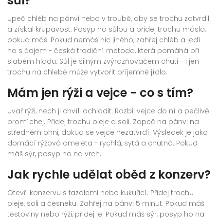
sůl?
Upeč chléb na pánvi nebo v troubě, aby se trochu zatvrdil
a získal křupavost. Posyp ho sůlou a přidej trochu másla,
pokud máš. Pokud nemáš nic jiného, zahřej chléb a jedí
ho s čajem - česká tradiční metoda, která pomáhá při
slabém hladu. Sůl je silným zvýrazňovačem chuti - i jen
trochu na chlebě může vytvořit příjemné jídlo.
Mám jen rýži a vejce - co s tím?
Uvař rýži, nech ji chvíli ochladit. Rozbij vejce do ní a pečlivě
promíchej. Přidej trochu oleje a soli. Zapeč na pánvi na
středném ohni, dokud se vejce nezatvrdí. Výsledek je jako
domácí rýžová omeleta - rychlá, sytá a chutná. Pokud
máš sýr, posyp ho na vrch.
Jak rychle udělat oběd z konzerv?
Otevři konzervu s fazolemi nebo kukuřicí. Přidej trochu
oleje, soli a česneku. Zahřej na pánvi 5 minut. Pokud máš
těstoviny nebo rýži, přidej je. Pokud máš sýr, posyp ho na