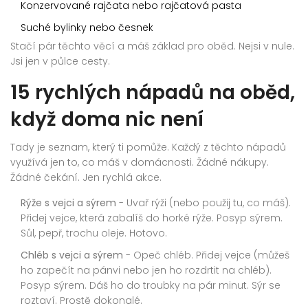
Konzervované rajčata nebo rajčatová pasta
Suché bylinky nebo česnek
Stačí pár těchto věcí a máš základ pro oběd. Nejsi v nule.
Jsi jen v půlce cesty.
15 rychlých nápadů na oběd,
když doma nic není
Tady je seznam, který ti pomůže. Každý z těchto nápadů
využívá jen to, co máš v domácnosti. Žádné nákupy.
Žádné čekání. Jen rychlá akce.
Rýže s vejci a sýrem
- Uvař rýži (nebo použij tu, co máš).
Přidej vejce, která zabalíš do horké rýže. Posyp sýrem.
Sůl, pepř, trochu oleje. Hotovo.
Chléb s vejci a sýrem
- Opeč chléb. Přidej vejce (můžeš
ho zapečít na pánvi nebo jen ho rozdrtit na chléb).
Posyp sýrem. Dáš ho do troubky na pár minut. Sýr se
roztaví. Prostě dokonalé.