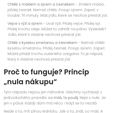
Chléb s máslem a sýrem a česnekem
- Změkni máslo,
přidej česnek. Namaž chléb. Posyp sýrem. Zapeč v
troubě. Tři minuty. Máš jídlo, které se nechce přestat jíst.
Vejce s rýží a sýrem
- Uvař rýži. Přidej vejce. Přidej sýr.
Přidej trochu oleje. Můžeš to zahřát na pánvi. Výsledek?
Jídlo, které ti vlastně nechceš přestat jíst.
Chléb s kyselou smetanou a česnekem
- Namaž chléb
kyselou smetanou. Přidej česnek. Posyp sýrem. Zapeč.
Můžeš přidat trochu sušeného oregana. To je nápad,
který ti vlastně nechceš přestat jíst.
Proč to funguje? Princip
„nula nákupu“
Tyto nápadu nejsou jen náhodné. Všechny vycházejí z
jednoduchého pravidla:
co máš, to použij.
Nejsi v nule. Jsi
jen v půlce. Každý dům má něco. I když se to nezdá.
Nejde o to, mít plnou ledničku. Jde o to, znát, co máš. A