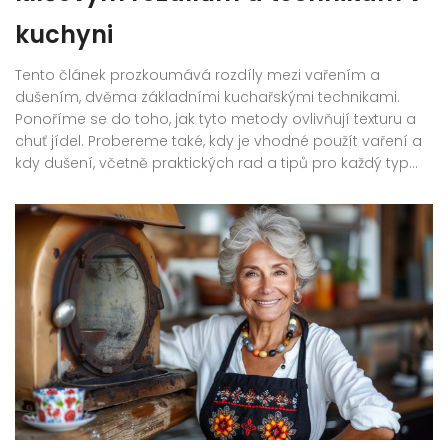
kuchyni
Tento článek prozkoumává rozdíly mezi vařením a
dušením, dvěma základními kuchařskými technikami.
Ponoříme se do toho, jak tyto metody ovlivňují texturu a
chuť jídel. Probereme také, kdy je vhodné použít vaření a
kdy dušení, včetně praktických rad a tipů pro každý typ
přípravy pokrmů. Článek je zaměřen na porozumění
těmto technikám, aby si čtenáři mohli vybrat tu správnou
metodu pro své kuchařské dobrodružství.