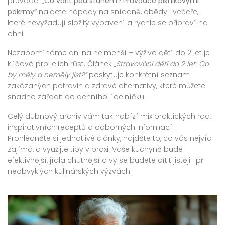
průvodci
„Co vařit pod stanem? Průvodce piknikovými
pokrmy“
najdete nápady na snídaně, obědy i večeře,
které nevyžadují složitý vybavení a rychle se připraví na
ohni.
Nezapomínáme ani na nejmenší – výživa dětí do 2 let je
klíčová pro jejich růst. Článek
„Stravování dětí do 2 let: Co
by měly a neměly jíst?“
poskytuje konkrétní seznam
zakázaných potravin a zdravé alternativy, které můžete
snadno zařadit do denního jídelníčku.
Celý dubnový archiv vám tak nabízí mix praktických rad,
inspirativních receptů a odborných informací.
Prohlédněte si jednotlivé články, najděte to, co vás nejvíc
zajímá, a využijte tipy v praxi. Vaše kuchyně bude
efektivnější, jídla chutnější a vy se budete cítit jistěji i při
neobvyklých kulinářských výzvách.