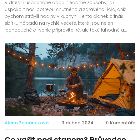
V dnešní uspěchané době hledáme způsoby, jak
uspokojit naši potřebu chutného a zdravého jídla, aniž
bychom strávili hodiny v kuchyni. Tento článek přináší
sbírku nápadů na rychlé večeře, které jsou nejen
jednoduché a rychle připravitelné, ale také lahodné a
vyvážené. Zaměříme se na recepty, které zvládnete za
méně než 30 minut, a představíme několik triků, jak učinit
vaše večerní stolování efektivnějším a příjemnějším.
Alena Zemáneková
3 dubna 2024
0 Komentáře
Co vařit pod stanem? Průvodce