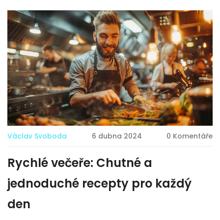
abyste si mohli vychutnat svou přesnídávku na mnoha
úrovních. Nabídneme vám několik receptů, které jsou
nejen chutné, ale také snadné na přípravu.
Václav Svoboda
6 dubna 2024
0 Komentáře
Rychlé večeře: Chutné a
jednoduché recepty pro každý
den