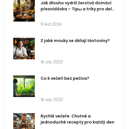
Jak dlouho vydrží čerstvá domácí
přesnídávka – Tipы a triky pro delší
trvanlivost
6 led 2024
Z jaké mouky se dělají těstoviny?
16 srp 2023
Co k večeři bez pečiva?
16 srp 2023
Rychlé večeře: Chutné a
jednoduché recepty pro každý den