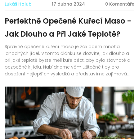
Lukáš Holub
17 dubna 2024
0 Komentáře
Perfektně Opečené Kuřecí Maso -
Jak Dlouho a Při Jaké Teplotě?
Správně opečené kuřecí maso je základem mnoha
lahodných jídel. V tomto článku se dozvíte, jak dlouho a
při jaké teplotě byste měli kuře péct, aby bylo šťavnaté a
bezpečné k jídlu. Nabídneme vám užitečné tipy pro
dosažení nejlepších výsledků a představíme zajímavá
fakta o přípravě kuřecího masa.