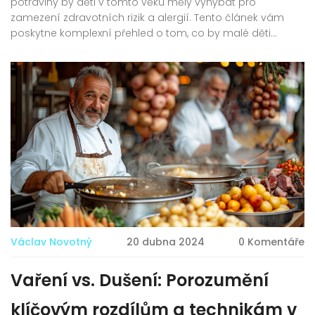
potraviny by děti v tomto věku měly vyhýbat pro
zamezení zdravotních rizik a alergií. Tento článek vám
poskytne komplexní přehled o tom, co by malé děti
neměly konzumovat a jaké alternativy jsou pro ně
vhodné. Prohloubíme se do specifik dětské výživy a
nabídneme konkrétní rady a tipy pro bezpečnou a
vyváženou stravu vašich nejmenších.
Václav Novotný
20 dubna 2024
0 Komentáře
Vaření vs. Dušení: Porozumění
klíčovým rozdílům a technikám v