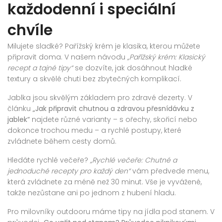
každodenní i speciální
chvíle
Milujete sladké? Pařížský krém je klasika, kterou můžete
připravit doma. V našem návodu
„Pařížský krém: Klasický
recept a tajné tipy“
se dozvíte, jak dosáhnout hladké
textury a skvělé chuti bez zbytečných komplikací.
Jablka jsou skvělým základem pro zdravé dezerty. V
článku
„Jak připravit chutnou a zdravou přesnídávku z
jablek“
najdete různé varianty – s ořechy, skořicí nebo
dokonce trochou medu – a rychlé postupy, které
zvládnete během cesty domů.
Hledáte rychlé večeře?
„Rychlé večeře: Chutné a
jednoduché recepty pro každý den“
vám předvede menu,
která zvládnete za méně než 30 minut. Vše je vyvážené,
takže nezůstane ani po jednom z hubení hladu.
Pro milovníky outdooru máme tipy na jídla pod stanem. V