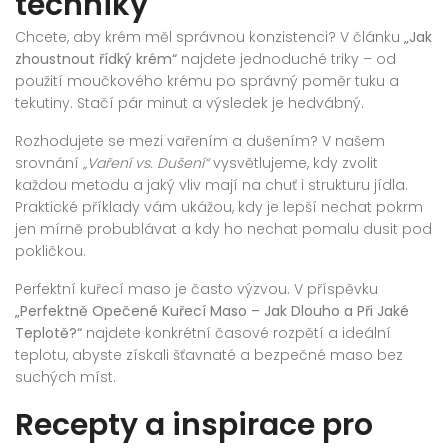
techniky
Chcete, aby krém měl správnou konzistenci? V článku
„Jak
zhoustnout řídký krém“
najdete jednoduché triky – od
použití moučkového krému po správný poměr tuku a
tekutiny. Stačí pár minut a výsledek je hedvábný.
Rozhodujete se mezi vařením a dušením? V našem
srovnání
„Vaření vs. Dušení“
vysvětlujeme, kdy zvolit
každou metodu a jaký vliv mají na chuť i strukturu jídla.
Praktické příklady vám ukážou, kdy je lepší nechat pokrm
jen mírně probublávat a kdy ho nechat pomalu dusit pod
pokličkou.
Perfektní kuřecí maso je často výzvou. V příspěvku
„Perfektně Opečené Kuřecí Maso – Jak Dlouho a Při Jaké
Teplotě?“
najdete konkrétní časové rozpětí a ideální
teplotu, abyste získali šťavnaté a bezpečné maso bez
suchých míst.
Recepty a inspirace pro