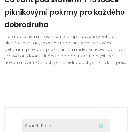
piknikovými pokrmy pro každého
dobrodruha
Jste nadšeným milovníkem campingového života a
hledáte inspiraci, co si vařit pod stanem? Ve svém
detailním průvodci prozkoumám nejlepší recepty a tipy,
jak své outdoor kulinářské dobrodružství povýšit na
novou úroveň. Od rychlých a jednoduchých snídaní přes
lahodné obědy až po večeře pod hvězdnou oblohou,
objevíte mnoho inspirace pro vaše campingové hody.