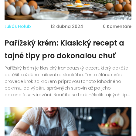
Lukáš Holub
13 dubna 2024
0 Komentáře
Pařížský krém: Klasický recept a
tajné tipy pro dokonalou chuť
Pařížský krém je klasický francouzský dezert, který dokáže
potěšit každého milovníka sladkého. Tento článek vás
provede krok za krokem přípravou tohoto lahodného
pokrmu, od výběru správných surovin až po jeho
dokonalé servírování. Naučíte se také několik tajných tipů
a triků, jak dosáhnout té nejlepší textury a chuti, která z
vašeho pařížského krému udělá nezapomenutelný
zážitek.