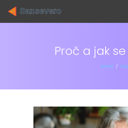
Proč a jak s
Domů
Gas