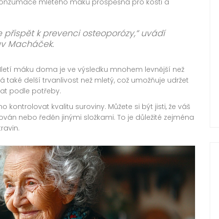
konzumace mletého máku prospěšná pro kosti a
řispět k prevenci osteoporózy,“ uvádí
lav Macháček.
. Mletí máku doma je ve výsledku mnohem levnější než
také delší trvanlivost než mletý, což umožňuje udržet
at podle potřeby.
ntrolovat kvalitu suroviny. Můžete si být jisti, že váš
n nebo ředěn jinými složkami. To je důležité zejména
ravin.