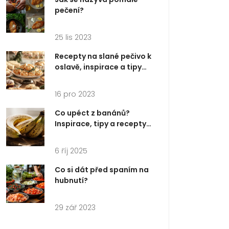
pečení?
25 lis 2023
Recepty na slané pečivo k
oslavě, inspirace a tipy
pro každou párty
16 pro 2023
Co upéct z banánů?
Inspirace, tipy a recepty
na chutné banánové
pečivo
6 říj 2025
Co si dát před spaním na
hubnutí?
29 zář 2023