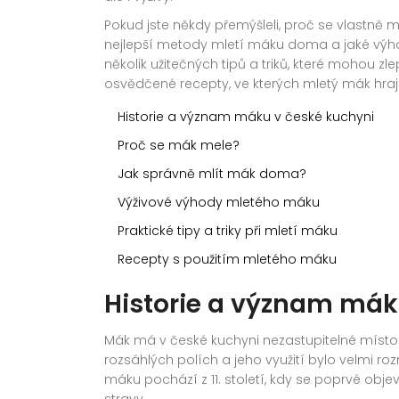
Pokud jste někdy přemýšleli, proč se vlastně m
nejlepší metody mletí máku doma a jaké výhody 
několik užitečných tipů a triků, které mohou zl
osvědčené recepty, ve kterých mletý mák hraje 
Historie a význam máku v české kuchyni
Proč se mák mele?
Jak správně mlít mák doma?
Výživové výhody mletého máku
Praktické tipy a triky při mletí máku
Recepty s použitím mletého máku
Historie a význam mák
Mák má v české kuchyni nezastupitelné místo 
rozsáhlých polích a jeho využití bylo velmi r
máku pochází z 11. století, kdy se poprvé ob
stravy.