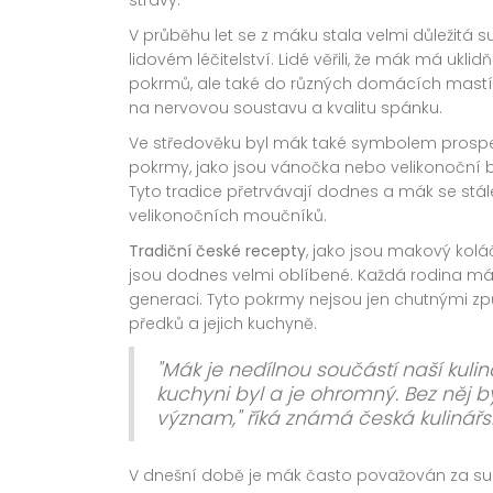
V průběhu let se z máku stala velmi důležitá su
lidovém léčitelství. Lidé věřili, že mák má uklid
pokrmů, ale také do různých domácích mastí 
na nervovou soustavu a kvalitu spánku.
Ve středověku byl mák také symbolem prosperi
pokrmy, jako jsou vánočka nebo velikonoční
Tyto tradice přetrvávají dodnes a mák se stá
velikonočních moučníků.
Tradiční české recepty
, jako jsou makový ko
jsou dodnes velmi oblíbené. Každá rodina má 
generaci. Tyto pokrmy nejsou jen chutnými zp
předků a jejich kuchyně.
"Mák je nedílnou součástí naší kuli
kuchyni byl a je ohromný. Bez něj
význam," říká známá česká kulinářsk
V dnešní době je mák často považován za su