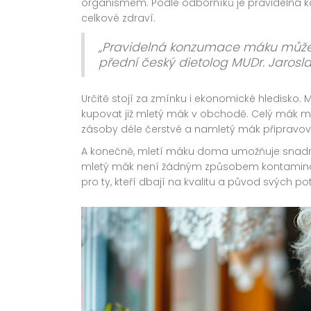
organismem. Podle odborníků je pravidelná 
celkové zdraví.
„Pravidelná konzumace máku může p
přední český dietolog MUDr. Jaros
Určitě stojí za zmínku i ekonomické hledisko
kupovat již mletý mák v obchodě. Celý mák má 
zásoby déle čerstvé a namletý mák připravov
A konečně, mletí máku doma umožňuje snadno ko
mletý mák není žádným způsobem kontaminová
pro ty, kteří dbají na kvalitu a původ svých pot