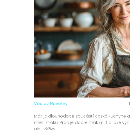
Václav Novotný
Mák je dlouhodobě součástí české kuchyně a t
mletí máku. Proč je dobré mák mlít a jaké výho
ale i výživy.