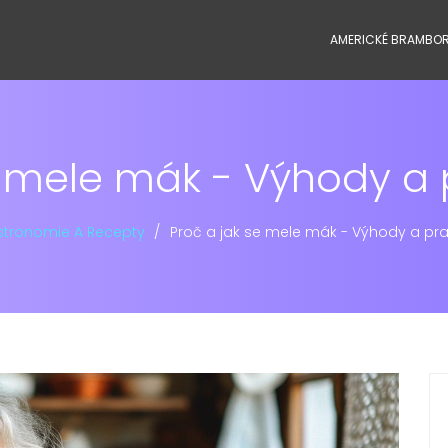
AMERICKÉ BRAMBO
e mele mák - Výhody a p
tronomie A Recepty
Proč a jak se mele mák - Výhody a prak