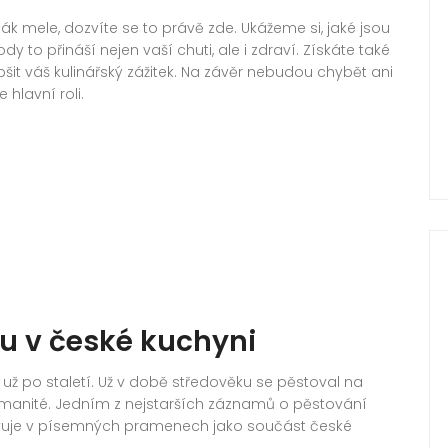
ák mele, dozvíte se to právě zde. Ukážeme si, jaké jsou
to přináší nejen vaší chuti, ale i zdraví. Získáte také
epšit váš kulinářský zážitek. Na závěr nebudou chybět ani
hlavní roli.
u v české kuchyni
už po staletí. Už v době středověku se pěstoval na
ozmanité. Jedním z nejstarších záznamů o pěstování
jevuje v písemných pramenech jako součást české