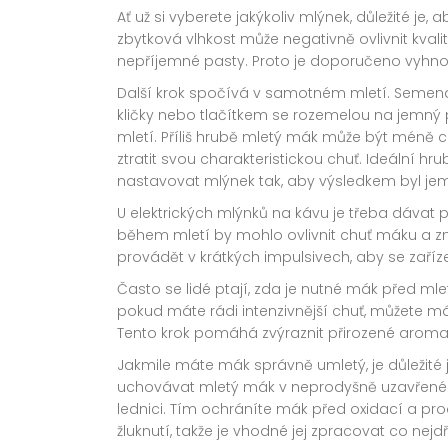
Ať už si vyberete jakýkoliv mlýnek, důležité je,
zbytková vlhkost může negativně ovlivnit kval
nepříjemné pasty. Proto je doporučeno vyhn
Další krok spočívá v samotném mletí. Semen
kličky nebo tlačítkem se rozemelou na jemný p
mletí. Příliš hrubě mletý mák může být méně 
ztratit svou charakteristickou chuť. Ideální hr
nastavovat mlýnek tak, aby výsledkem byl jemn
U elektrických mlýnků na kávu je třeba dávat 
během mletí by mohlo ovlivnit chuť máku a znič
provádět v krátkých impulsivech, aby se zaříz
Často se lidé ptají, zda je nutné mák před mle
pokud máte rádi intenzivnější chuť, můžete m
Tento krok pomáhá zvýraznit přirozené aroma
Jakmile máte mák správně umletý, je důležité jej
uchovávat mletý mák v neprodyšně uzavřené
lednici. Tím ochráníte mák před oxidací a prod
žluknutí, takže je vhodné jej zpracovat co nejdř