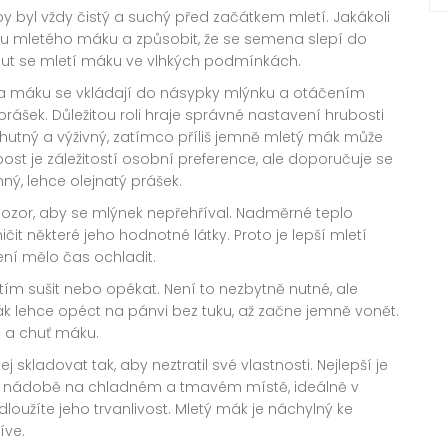
 aby byl vždy čistý a suchý před začátkem mletí. Jakákoli
itu mletého máku a způsobit, že se semena slepí do
out se mletí máku ve vlhkých podmínkách.
a máku se vkládají do násypky mlýnku a otáčením
rášek. Důležitou roli hraje správné nastavení hrubosti
chutný a výživný, zatímco příliš jemně mletý mák může
ubost je záležitostí osobní preference, ale doporučuje se
ý, lehce olejnatý prášek.
pozor, aby se mlýnek nepřehříval. Nadměrné teplo
it některé jeho hodnotné látky. Proto je lepší mletí
ení mělo čas ochladit.
tím sušit nebo opékat. Není to nezbytně nutné, ale
ák lehce opéct na pánvi bez tuku, až začne jemně vonět.
 a chuť máku.
 skladovat tak, aby neztratil své vlastnosti. Nejlepší je
 nádobě na chladném a tmavém místě, ideálně v
loužíte jeho trvanlivost. Mletý mák je náchylný ke
íve.