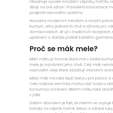
Obsahuje vysoké množství vápníku, hořčíku a že
dbají na své zdraví. Pravidelná konzumace mák
podpoře nervového systému.
Navzdory moderním trendům a novým potravi
kuchyni. Jeho jedinečná chuť a výhody pro zdr
domácnostech. Ať už v tradičních receptech
uplatnění a dokáže potěšit každého gurmána
Proč se mák mele?
Mletí máku je činnost, která má v české kuch
mele, je zvýraznění jeho chuti. Celý mák nemá 
esenciální oleje, které obsahují intenzivní a
Mletý mák má také lepší texturu pro pečivo a de
Cele mákové semínka mohou být tvrdá a obtížn
konzumaci a trávení. Mletím máku také dosáh
v jídle.
Dalším důvodem je fakt, že mletím se zvyšuje 
bohatý na vápník, hořčík, železo a zdravé tuky