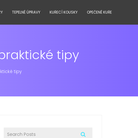
RY
TEPELNÉ ÚPRAVY
KUŘECÍ KOUSKY
OPEČENÉ KUŘE
raktické tipy
tické tipy