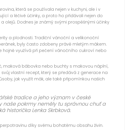
rovina, která se používala nejen v kuchyni, ale i v
ňující a léčivé účinky, a proto ho přidávali nejen do
a olejů. Dodnes je známý svými prospěšnými účinky
ty a plodnosti. Tradiční vánoční a velikonoční
 beránek, byly často zdobeny právě mletým mákem.
le hojně využívá při pečení vánočního cukroví nebo
láč, maková bábovka nebo buchty s makovou náplní,
svůj vlastní recept, který se předává z generace na
ůsoby, jak využít mák, ale také připomínkou našich
nářské tradice a jeho význam v české
 by naše pokrmy neměly tu správnou chuť a
á historička Lenka Skrbková.
perpotravinu díky svému bohatému obsahu živin.