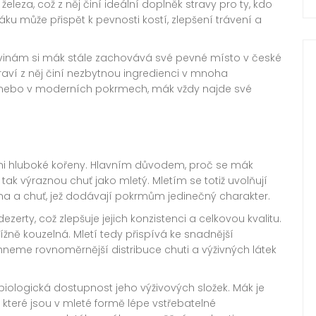
leza, což z něj činí ideální doplněk stravy pro ty, kdo
u může přispět k pevnosti kostí, zlepšení trávení a
nám si mák stále zachovává své pevné místo v české
aví z něj činí nezbytnou ingredienci v mnoha
, nebo v moderních pokrmech, mák vždy najde své
.
yni hluboké kořeny. Hlavním důvodem, proč se mák
tak výraznou chuť jako mletý. Mletím se totiž uvolňují
roma a chuť, jež dodávají pokrmům jedinečný charakter.
zerty, což zlepšuje jejich konzistenci a celkovou kvalitu.
ě kouzelná. Mletí tedy přispívá ke snadnější
neme rovnoměrnější distribuce chuti a výživných látek
biologická dostupnost jeho výživových složek. Mák je
, které jsou v mleté formě lépe vstřebatelné