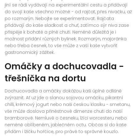
jiní se rádi vydávají na experimentální cestu a přidávají
do svojí kaše všechno možné - od rajčat, přes nivačku, až
po rozmarýn. Nebojte se experimentovat. Rajčata
přidávají do kaše sladkost a chuť, zatímco sýr niva zase
přispěje k bohaté a plné chuti. Neméně důležitá je i
možnost přidání různých bylinek. Rozmarýn, majoránka
nebo třeba česnek, to vše může z vaší kaše vytvořit
gastronomický zážitek.
Omáčky a dochucovadla -
třešnička na dortu
Dochucovadla a omáčky dokážou kaši úplně odlišně
zvýraznit. Ať už jde o slanou sojovou omáčku, pikantní
chilli, krémový jogurt nebo naši českou klasiku - smetanu,
vše může doslova přinéstnové dimenze chuti do naší
bramborové. Nemluvě o česneku, lžíci worcesteru nebo
neméně oblíbeném, jablečném octu. Občas si do kaše
přidám i lžičku hořčice, pro právě to správné kouzlo.