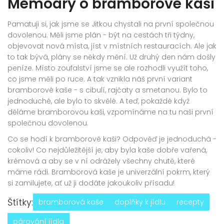
Memoáry o bramborové kaši
Pamatuji si, jak jsme se Jitkou chystali na první společnou
dovolenou. Měli jsme plán - být na cestách tři týdny,
objevovat nová místa, jíst v místních restauracích. Ale jak
to tak bývá, plány se někdy mění. Už druhý den nám došly
peníze. Místo zoufalství jsme se ale rozhodli využít toho,
co jsme měli po ruce. A tak vznikla náš první variant
bramborové kaše - s cibulí, rajčaty a smetanou. Bylo to
jednoduché, ale bylo to skvělé. A teď, pokaždé když
děláme bramborovou kaši, vzpomínáme na tu naši první
společnou dovolenou.
Co se hodí k bramborové kaši? Odpověď je jednoduchá -
cokoliv! Co nejdůležitější je, aby byla kaše dobře vařená,
krémová a aby se v ní odrážely všechny chutě, které
máme rádi. Bramborová kaše je univerzální pokrm, který
si zamilujete, ať už ji dodáte jakoukoliv přísadu!
Štítky:
bramborová kaše
doplňky k jídlu
recepty
párování jídla