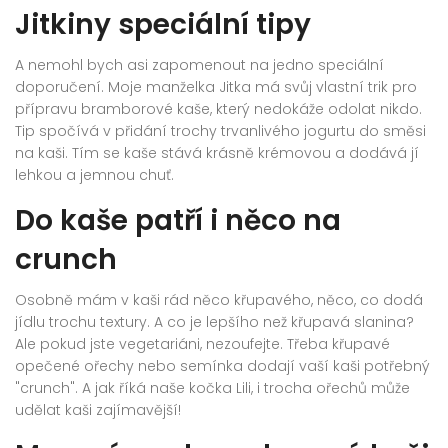
Jitkiny speciální tipy
A nemohl bych asi zapomenout na jedno speciální
doporučení. Moje manželka Jitka má svůj vlastní trik pro
přípravu bramborové kaše, který nedokáže odolat nikdo.
Tip spočívá v přidání trochy trvanlivého jogurtu do směsi
na kaši. Tím se kaše stává krásně krémovou a dodává jí
lehkou a jemnou chuť.
Do kaše patří i něco na
crunch
Osobně mám v kaši rád něco křupavého, něco, co dodá
jídlu trochu textury. A co je lepšího než křupavá slanina?
Ale pokud jste vegetariáni, nezoufejte. Třeba křupavé
opečené ořechy nebo semínka dodají vaší kaši potřebný
"crunch". A jak říká naše kočka Lili, i trocha ořechů může
udělat kaši zajímavější!