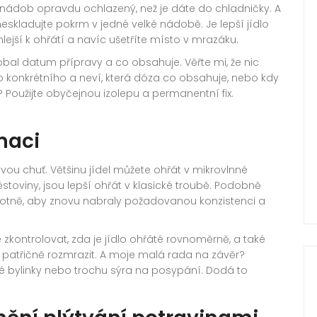
ah nádob opravdu ochlazený, než je dáte do chladničky. A
skladujte pokrm v jedné velké nádobě. Je lepší jídlo
lejší k ohřátí a navíc ušetříte místo v mrazáku.
bal datum přípravy a co obsahuje. Věřte mi, že nic
o konkrétního a neví, která dóza co obsahuje, nebo kdy
 Použijte obyčejnou izolepu a permanentní fix.
maci
ovou chuť. Většinu jídel můžete ohřát v mikrovlnné
ěstoviny, jsou lepší ohřát v klasické troubě. Podobně
plotně, aby znovu nabraly požadovanou konzistenci a
 zkontrolovat, zda je jídlo ohřáté rovnoměrně, a také
e patřičně rozmrazit. A moje malá rada na závěr?
vé bylinky nebo trochu sýra na posypání. Dodá to