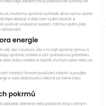
sa nebo ragú. Mezitím můžu připravovat suroviny na
hotové, nechte ho správně vychladit, dříve než ho uložíte
iž lépe skladují a déle vám vydrží čerstvé. A
ré využívat vícekolový systém. Zatímco jedno jídlo
ke skladování.
ora energie
t celý den v kuchyni. Jde o to najít správný rytmus a
ostupy správně, můžete si užít i pohodovou přestávku.
e delší dobu, můžete si dopřát chvíli pro sebe nebo se
mývání nádobí! Omezte používání nádobí a použijte
 energii a vaše záda budou vděčná za méně času
ých pokrmů
vně uskladnit. Skleněné nebo plastové dózy s těsným