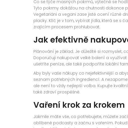
Co se týče masných pokrmů, výtečně se ho
Tyto pokrmy dokážou na chutnosti dokonce přida
Vegetariáni a vegani zase jistě ocení různé 
placky. Klíč je v tom, vybírat jídla, která se 
zrajícím procesem prohlubovat.
Jak efektivně nakupov
Plánování je základ. Je důležité si rozmyslet, 
Doporučuji nakupovat velké balení a využíva
ušetříte peníze, ale také podpoříte lokální far
Aby byly vaše nákupy co nejefektivnější a aby
seznam potřebných ingrediencí. A nezapomeňt
ale není to vždy nejlepší volba. Kupujte kvalitn
také zdraví prospěšné.
Vaření krok za krokem
Jakmile máte vše, co potřebujete, můžete začít 
oblíbené podcasty a začnu s vařením. Pokud m