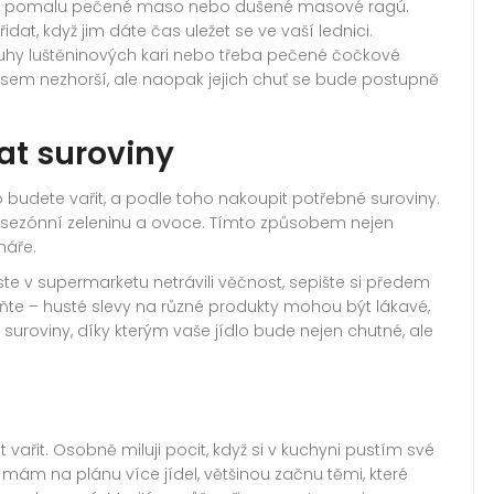
dí pomalu pečené maso nebo dušené masové ragú.
t, když jim dáte čas uležet se ve vaší lednici.
druhy luštěninových kari nebo třeba pečené čočkové
s časem nezhorší, ale naopak jejich chuť se bude postupně
at suroviny
co budete vařit, a podle toho nakoupit potřebné suroviny.
t sezónní zeleninu a ovoce. Tímto způsobem nejen
máře.
ste v supermarketu netrávili věčnost, sepište si předem
e – husté slevy na různé produkty mohou být lákavé,
í suroviny, díky kterým vaše jídlo bude nejen chutné, ale
vařit. Osobně miluji pocit, když si v kuchyni pustím své
ám na plánu více jídel, většinou začnu těmi, které