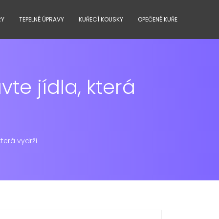
RY
TEPELNÉ ÚPRAVY
KUŘECÍ KOUSKY
OPEČENÉ KUŘE
te jídla, která
která vydrží