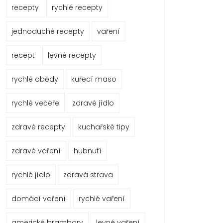
recepty
rychlé recepty
jednoduché recepty
vaření
recept
levné recepty
rychlé obědy
kuřecí maso
rychlé večeře
zdravé jídlo
zdravé recepty
kuchařské tipy
zdravé vaření
hubnutí
rychlé jídlo
zdravá strava
domácí vaření
rychlé vaření
americké brambory
levné vaření