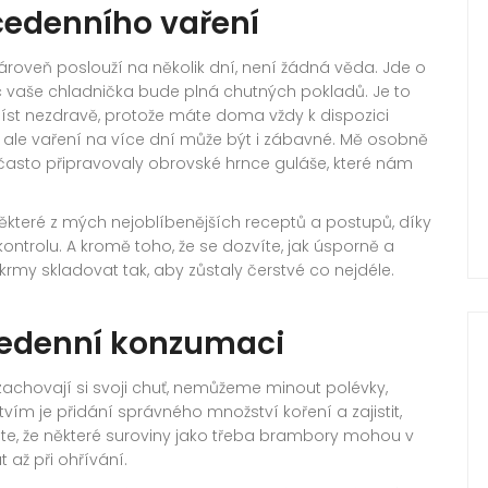
cedenního vaření
ároveň poslouží na několik dní, není žádná věda. Jde o
víc vaše chladnička bude plná chutných pokladů. Je to
jíst nezdravě, protože máte doma vždy k dispozici
, ale vaření na více dní může být i zábavné. Mě osobně
často připravovaly obrovské hrnce guláše, které nám
teré z mých nejoblíbenějších receptů a postupů, díky
ontrolu. A kromě toho, že se dozvíte, jak úsporně a
pokrmy skladovat tak, aby zůstaly čerstvé co nejdéle.
cedenní konzumaci
a zachovají si svoji chuť, nemůžeme minout polévky,
vím je přidání správného množství koření a zajistit,
e, že některé suroviny jako třeba brambory mohou v
 až při ohřívání.