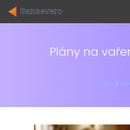
Plány na vařen
Home
Vaře