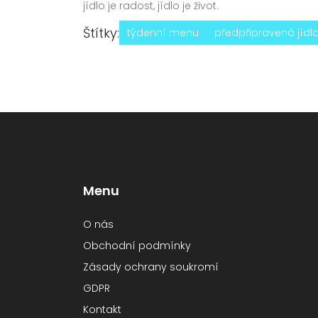
jídlo je radost, jídlo je život.
Štítky:
týdenní menu
předpřipravená jídl
Menu
O nás
Obchodní podmínky
Zásady ochrany soukromí
GDPR
Kontakt