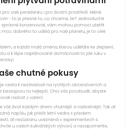
nění plýtvání potravinami
é pro vaši peněženku i pro životní prostředí. Méně
rovin - to je přesně to, co chceme, že? Jednoduché
 a správně konzervovat, vám mohou pomoci ušetřit
ak moc dobrého to udělá pro naši planetu, je to celé
roblém, a každá malá změna, kterou uděláte ke zlepšení,
ivotu a k lépe naplánované domácnosti to jde ruku v
elníčky!
vaše chutné pokusy
 je cesta k nezávislosti na rychlých občerstveních a
 bezesporu ta nejlepší. Chci vás povzbudit, abyste
ovali radost z vaření.
de váš život každým dnem chutnější a radostnější. Tak ať
ožná napíšu, jak přežít letní vedra s předem
těstí, ať nezůstanu uvězněná v experimentech s
chvíle u vašich kulinářských výtvorů a nezapomeňte,