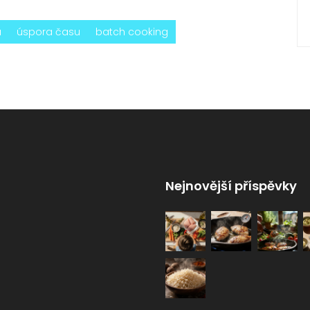
a
úspora času
batch cooking
Nejnovější příspěvky