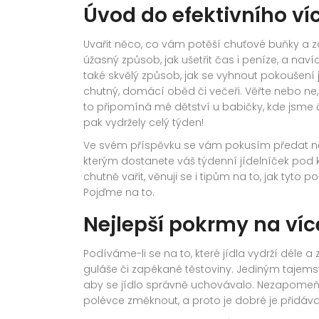
Úvod do efektivního ví
Uvařit něco, co vám potěší chuťové buňky a z
úžasný způsob, jak ušetřit čas i peníze, a na
také skvělý způsob, jak se vyhnout pokoušení 
chutný, domácí oběd či večeři. Věřte nebo ne
to připomíná mé dětství u babičky, kde jsme 
pak vydržely celý týden!
Ve svém příspěvku se vám pokusím předat něk
kterým dostanete váš týdenní jídelníček pod k
chutně vařit, věnuji se i tipům na to, jak tyto 
Pojďme na to.
Nejlepší pokrmy na ví
Podíváme-li se na to, které jídla vydrží déle 
guláše či zapékané těstoviny. Jediným tajemst
aby se jídlo správně uchovávalo. Nezapomeňt
polévce změknout, a proto je dobré je přidávat