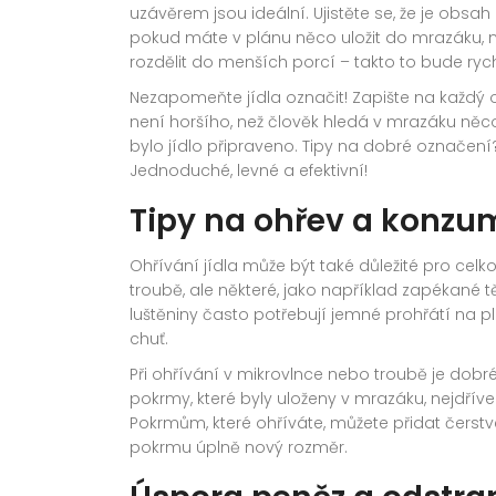
uzávěrem jsou ideální. Ujistěte se, že je obs
pokud máte v plánu něco uložit do mrazáku, ne
rozdělit do menších porcí – takto to bude rych
Nezapomeňte jídla označit! Zapište na každý o
není horšího, než člověk hledá v mrazáku něc
bylo jídlo připraveno. Tipy na dobré označení?
Jednoduché, levné a efektivní!
Tipy na ohřev a konzu
Ohřívání jídla může být také důležité pro celk
troubě, ale některé, jako například zapékané t
luštěniny často potřebují jemné prohřátí na 
chuť.
Při ohřívání v mikrovlnce nebo troubě je dobré
pokrmy, které byly uloženy v mrazáku, nejdřív
Pokrmům, které ohříváte, můžete přidat čerst
pokrmu úplně nový rozměr.