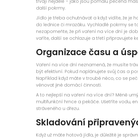
trvají nejdéle – jako jsou pomalu pečená ma
další pokrmy.
Jídlo je třeba ochutnávat a když vidíte, že je 
do lednice či mrazáku. Vychladlé pokrmy se tot
nezapomeňte, že při vaření na více dní je dob
vaříte, další se ochlazuje a třetí připravujete 
Organizace času a úsp
Vaření na více dní neznamená, že musíte trávi
být efektivní. Pokud naplánujete svůj čas a p
Například když máte v troubě něco, co se peč
věnovat jiné domácí činnosti.
A to nejlepší na vaření na více dní? Méně u
multifunkční hrnce a pekáče. Ušetříte vodu,
stráveného u dřezu.
Skladování připraven
Když už máte hotová jídla, je důležité je sprá