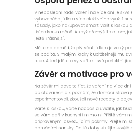
Úspora peněz a odstra
V neposlední řadě, vaření na více dní je skvěl
vyhozeného jídla a více efektivního využití su
zásady, jako nakupovat smart, vařit s láskou
tisíce korun ročně. A když přemýšlíte o tom, j
ještě krásnější.
Mějte na paměti, že plýtvání jídlem je velký p
se počítá. S malými kroky k udržitelnějšímu ž
ruce. A teď jděte a vytvořte si své perfektní jíd
Závěr a motivace pro 
Na závěr mi dovolte říct, že vaření na více dní
polotovarech a k poznání, že domácí strava je
experimentovali, zkoušeli nové recepty a objev
Vařte s láskou, vařte nadčas a uvidíte, jak bu
se vám daří v kuchyni i mimo ni. Příště vám m
připravenými osvěžujícími pokrmy. Přejte mi š
domácími nanuky! Do té doby si užijte skvělé 