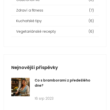
Zdraví a fitness
(7)
Kuchařské tipy
(6)
Vegetariánské recepty
(6)
Nejnovější příspěvky
Co s bramborami z předešlého
dne?
16 srp 2023