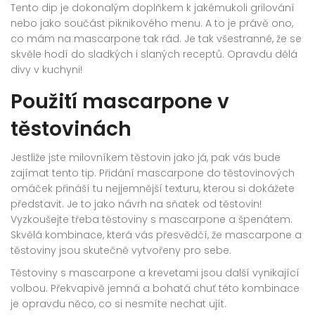
Tento dip je dokonalým doplňkem k jakémukoli grilování
nebo jako součást piknikového menu. A to je právě ono,
co mám na mascarpone tak rád. Je tak všestranné, že se
skvěle hodí do sladkých i slaných receptů. Opravdu dělá
divy v kuchyni!
Použití mascarpone v
těstovinách
Jestliže jste milovníkem těstovin jako já, pak vás bude
zajímat tento tip. Přidání mascarpone do těstovinových
omáček přináší tu nejjemnější texturu, kterou si dokážete
představit. Je to jako návrh na sňatek od těstovin!
Vyzkoušejte třeba těstoviny s mascarpone a špenátem.
Skvělá kombinace, která vás přesvědčí, že mascarpone a
těstoviny jsou skutečně vytvořeny pro sebe.
Těstoviny s mascarpone a krevetami jsou další vynikající
volbou. Překvapivě jemná a bohatá chuť této kombinace
je opravdu něco, co si nesmíte nechat ujít.