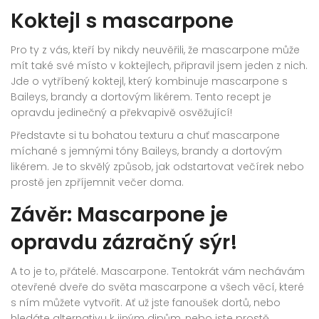
Koktejl s mascarpone
Pro ty z vás, kteří by nikdy neuvěřili, že mascarpone může
mít také své místo v koktejlech, připravil jsem jeden z nich.
Jde o vytříbený koktejl, který kombinuje mascarpone s
Baileys, brandy a dortovým likérem. Tento recept je
opravdu jedinečný a překvapivě osvěžující!
Představte si tu bohatou texturu a chuť mascarpone
míchané s jemnými tóny Baileys, brandy a dortovým
likérem. Je to skvělý způsob, jak odstartovat večírek nebo
prostě jen zpříjemnit večer doma.
Závěr: Mascarpone je
opravdu zázračný sýr!
A to je to, přátelé. Mascarpone. Tentokrát vám nechávám
otevřené dveře do světa mascarpone a všech věcí, které
s ním můžete vytvořit. Ať už jste fanoušek dortů, nebo
hledáte alternativu k jiným dipům, nebo jste prostě