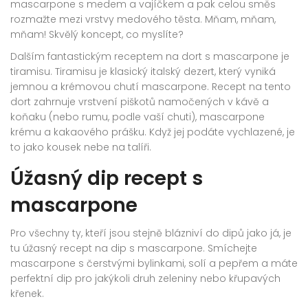
mascarpone s medem a vajíčkem a pak celou směs
rozmažte mezi vrstvy medového těsta. Mňam, mňam,
mňam! Skvělý koncept, co myslíte?
Dalším fantastickým receptem na dort s mascarpone je
tiramisu. Tiramisu je klasický italský dezert, který vyniká
jemnou a krémovou chutí mascarpone. Recept na tento
dort zahrnuje vrstvení piškotů namočených v kávě a
koňaku (nebo rumu, podle vaší chuti), mascarpone
krému a kakaového prášku. Když jej podáte vychlazené, je
to jako kousek nebe na talíři.
Úžasný dip recept s
mascarpone
Pro všechny ty, kteří jsou stejně blázniví do dipů jako já, je
tu úžasný recept na dip s mascarpone. Smíchejte
mascarpone s čerstvými bylinkami, solí a pepřem a máte
perfektní dip pro jakýkoli druh zeleniny nebo křupavých
křenek.