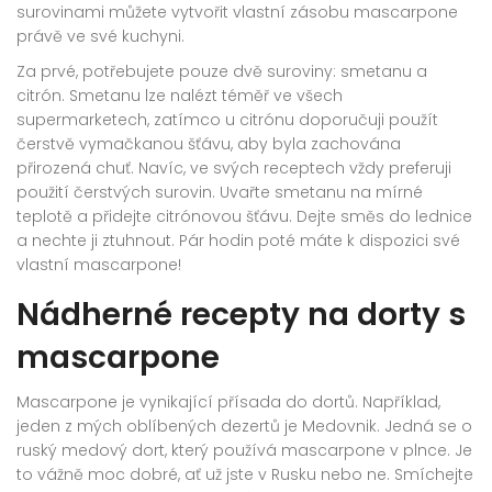
surovinami můžete vytvořit vlastní zásobu mascarpone
právě ve své kuchyni.
Za prvé, potřebujete pouze dvě suroviny: smetanu a
citrón. Smetanu lze nalézt téměř ve všech
supermarketech, zatímco u citrónu doporučuji použít
čerstvě vymačkanou šťávu, aby byla zachována
přirozená chuť. Navíc, ve svých receptech vždy preferuji
použití čerstvých surovin. Uvařte smetanu na mírné
teplotě a přidejte citrónovou šťávu. Dejte směs do lednice
a nechte ji ztuhnout. Pár hodin poté máte k dispozici své
vlastní mascarpone!
Nádherné recepty na dorty s
mascarpone
Mascarpone je vynikající přísada do dortů. Například,
jeden z mých oblíbených dezertů je Medovnik. Jedná se o
ruský medový dort, který používá mascarpone v plnce. Je
to vážně moc dobré, ať už jste v Rusku nebo ne. Smíchejte