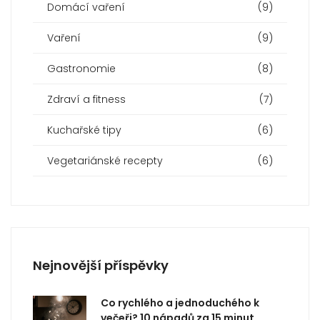
Domácí vaření
(9)
Vaření
(9)
Gastronomie
(8)
Zdraví a fitness
(7)
Kuchařské tipy
(6)
Vegetariánské recepty
(6)
Nejnovější příspěvky
Co rychlého a jednoduchého k
večeři? 10 nápadů za 15 minut