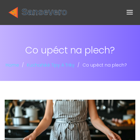
Co upéct na plech?
Home
Kuchařské Tipy A Triky
Co upéct na plech?