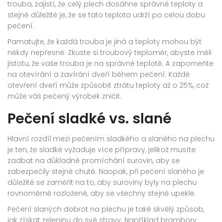
trouba, zajistí, že celý plech dosáhne správné teploty a
stejně důležité je, že se tato teplota udrží po celou dobu
pečení.
Pamatujte, že každá trouba je jiná a teploty mohou být
někdy nepřesné. Zkuste si troubový teploměr, abyste měli
jistotu, že vaše trouba je na správné teplotě. A zapomeňte
na otevírání a zavírání dveří během pečení. Každé
otevření dveří může způsobit ztrátu teploty až o 25%, což
může váš pečený výrobek zničit.
Pečení sladké vs. slané
Hlavní rozdíl mezi pečením sladkého a slaného na plechu
je ten, že sladké vyžaduje více přípravy, jelikož musíte
zadbat na důkladné promíchání surovin, aby se
zabezpečily stejné chutě. Naopak, při pečení slaného je
důležité se zaměřit na to, aby suroviny byly na plechu
rovnoměrně rozložené, aby se všechny stejně upekle.
Pečení slaných dobrot na plechu je také skvělý způsob,
jak získat zeleninu do své stravy. Například brambory