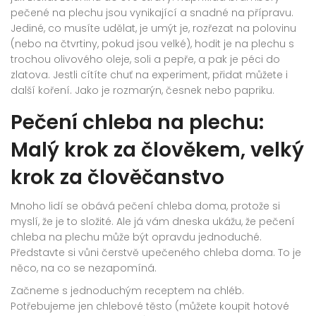
pečené na plechu jsou vynikající a snadné na přípravu.
Jediné, co musíte udělat, je umýt je, rozřezat na polovinu
(nebo na čtvrtiny, pokud jsou velké), hodit je na plechu s
trochou olivového oleje, soli a pepře, a pak je péci do
zlatova. Jestli cítíte chuť na experiment, přidat můžete i
další koření. Jako je rozmarýn, česnek nebo papriku.
Pečení chleba na plechu:
Malý krok za člověkem, velký
krok za člověčanstvo
Mnoho lidí se obává pečení chleba doma, protože si
myslí, že je to složité. Ale já vám dneska ukážu, že pečení
chleba na plechu může být opravdu jednoduché.
Představte si vůni čerstvě upečeného chleba doma. To je
něco, na co se nezapomíná.
Začneme s jednoduchým receptem na chléb.
Potřebujeme jen chlebové těsto (můžete koupit hotové