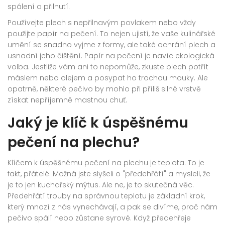
spálení a přilnutí.
Používejte plech s nepřilnavým povlakem nebo vždy
použijte papír na pečení. To nejen ujistí, že vaše kulinářské
umění se snadno vyjme z formy, ale také ochrání plech a
usnadní jeho čištění. Papír na pečení je navíc ekologická
volba. Jestliže vám ani to nepomůže, zkuste plech potřít
máslem nebo olejem a posypat ho trochou mouky. Ale
opatrně, některé pečivo by mohlo při příliš silné vrstvě
získat nepříjemně mastnou chuť.
Jaký je klíč k úspěšnému
pečení na plechu?
Klíčem k úspěšnému pečení na plechu je teplota. To je
fakt, přátelé. Možná jste slyšeli o "předehřátí" a mysleli, že
je to jen kuchařský mýtus. Ale ne, je to skutečná věc.
Předehřátí trouby na správnou teplotu je základní krok,
který mnozí z nás vynechávají, a pak se divíme, proč nám
pečivo spálí nebo zůstane syrové. Když předehřeje