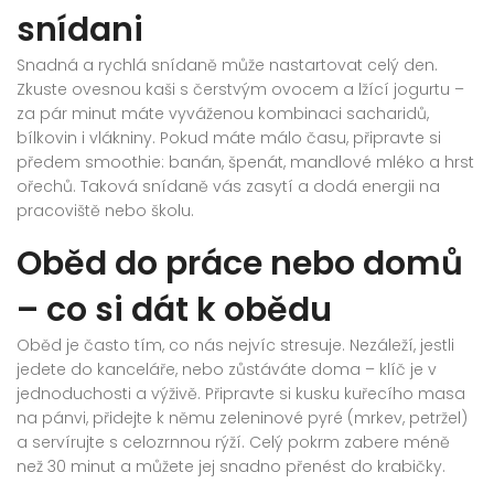
snídani
Snadná a rychlá snídaně může nastartovat celý den.
Zkuste ovesnou kaši s čerstvým ovocem a lžící jogurtu –
za pár minut máte vyváženou kombinaci sacharidů,
bílkovin i vlákniny. Pokud máte málo času, připravte si
předem smoothie: banán, špenát, mandlové mléko a hrst
ořechů. Taková snídaně vás zasytí a dodá energii na
pracoviště nebo školu.
Oběd do práce nebo domů
– co si dát k obědu
Oběd je často tím, co nás nejvíc stresuje. Nezáleží, jestli
jedete do kanceláře, nebo zůstáváte doma – klíč je v
jednoduchosti a výživě. Připravte si kusku kuřecího masa
na pánvi, přidejte k němu zeleninové pyré (mrkev, petržel)
a servírujte s celozrnnou rýží. Celý pokrm zabere méně
než 30 minut a můžete jej snadno přenést do krabičky.