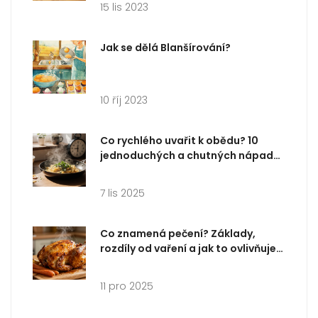
15 lis 2023
Jak se dělá Blanšírování?
10 říj 2023
Co rychlého uvařit k obědu? 10
jednoduchých a chutných nápadů
za 20 minut
7 lis 2025
Co znamená pečení? Základy,
rozdíly od vaření a jak to ovlivňuje
chutná jídla
11 pro 2025