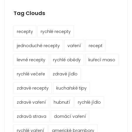
Tag Clouds
recepty
rychlé recepty
jednoduché recepty
vaření
recept
levné recepty
rychlé obědy
kuřecí maso
rychlé večeře
zdravé jídlo
zdravé recepty
kuchařské tipy
zdravé vaření
hubnutí
rychlé jídlo
zdravá strava
domácí vaření
rychlé vaření
americké brambory