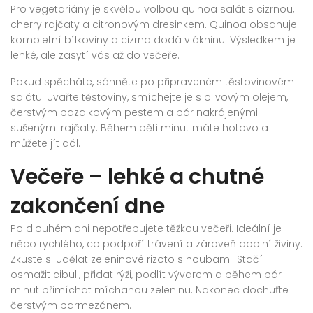
Pro vegetariány je skvělou volbou quinoa salát s cizrnou,
cherry rajčaty a citronovým dresinkem. Quinoa obsahuje
kompletní bílkoviny a cizrna dodá vlákninu. Výsledkem je
lehké, ale zasytí vás až do večeře.
Pokud spěcháte, sáhněte po připraveném těstovinovém
salátu. Uvařte těstoviny, smíchejte je s olivovým olejem,
čerstvým bazalkovým pestem a pár nakrájenými
sušenými rajčaty. Během pěti minut máte hotovo a
můžete jít dál.
Večeře – lehké a chutné
zakončení dne
Po dlouhém dni nepotřebujete těžkou večeři. Ideální je
něco rychlého, co podpoří trávení a zároveň doplní živiny.
Zkuste si udělat zeleninové rizoto s houbami. Stačí
osmažit cibuli, přidat rýži, podlít vývarem a během pár
minut přimíchat míchanou zeleninu. Nakonec dochuťte
čerstvým parmezánem.