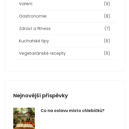
Vaření
(9)
Gastronomie
(8)
Zdraví a fitness
(7)
Kuchařské tipy
(6)
Vegetariánské recepty
(6)
Nejnovější příspěvky
Co na oslavu místo chlebíčků?