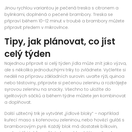
Jinou rychlou variantou je pečená treska s citronem a
bylinkami, doplněná o pečené brambory. Treska se
připraví během 10–12 minut v troubě a brambory můžete
připravit předem v mikrovlnce.
Tipy, jak plánovat, co jíst
celý týden
Najednou připravit si celý týden jídla může znít jako výzva,
ale s několika jednoduchými triky to zvládnete. Vyčleňte si
neděli na přípravu základních surovin: uvařte rýži, quinoa
nebo těstoviny, připravte si pečenou zeleninu a rozkrájejte
syrovou zeleninu na snacky. Všechno to uložíte do
igelitových sáčků a během týdne můžete jen kombinovat
a doplňovat.
Další užitečný trik je vytvářet „jídlové bloky“ – například
kuřecí maso s kořenovou zeleninou, nebo hovězí guláš s
bramborovým pyré. Každý blok má dostatek bílkovin,