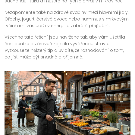
sacharidů i tuků a můžete ho rychle ohřát v mikrovlnce.
Nezapomeňte také na zdravé svačiny mezi hlavními jídly.
Ořechy, jogurt, čerstvé ovoce nebo hummus s mrkvovými
tyčinkami vás udrží v energii a zabrání přejídání.
Všechna tato řešení jsou navržena tak, aby vám ušetřila
čas, peníze a zároveň zajistila vyváženou stravu.
Vyzkoušejte některý tip a uvidíte, že rozhodování o tom,
co jíst, může být snadné a příjemné.