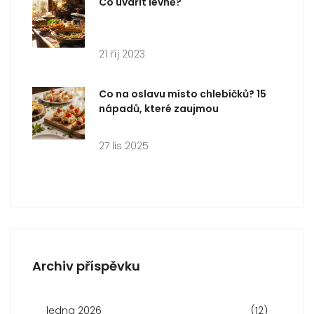
Co uvařit levně?
21 říj 2023
Co na oslavu místo chlebíčků? 15
nápadů, které zaujmou
27 lis 2025
Archiv příspěvku
ledna 2026
(12)