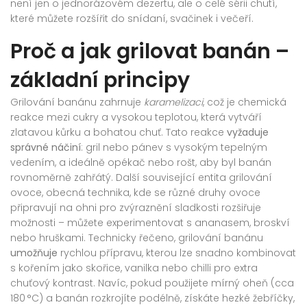
není jen o jednorázovém dezertu, ale o celé sérii chutí,
které můžete rozšířit do snídaní, svačinek i večeří.
Proč a jak grilovat banán –
základní principy
Grilování banánu zahrnuje
karamelizaci
, což je chemická
reakce mezi cukry a vysokou teplotou, která vytváří
zlatavou kůrku a bohatou chuť. Tato reakce
vyžaduje
správné náčiní
: gril nebo pánev s vysokým tepelným
vedením, a ideálně opékač nebo rošt, aby byl banán
rovnoměrně zahřátý. Další související entita
grilování
ovoce
,
obecná technika, kde se různé druhy ovoce
připravují na ohni pro zvýraznění sladkosti
rozšiřuje
možnosti – můžete experimentovat s ananasem, broskví
nebo hruškami. Technicky řečeno, grilování banánu
umožňuje
rychlou přípravu, kterou lze snadno kombinovat
s kořením jako skořice, vanilka nebo chilli pro extra
chuťový kontrast. Navíc, pokud použijete mírný oheň (cca
180 °C) a banán rozkrojíte podélně, získáte hezké žebříčky,