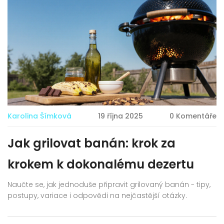
Karolina Šímková
19 října 2025
0 Komentáře
Jak grilovat banán: krok za
krokem k dokonalému dezertu
Naučte se, jak jednoduše připravit grilovaný banán - tipy,
postupy, variace i odpovědi na nejčastější otázky.