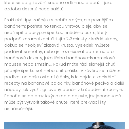
které se po grilování snadno odtrhnou a použijí jako
ozdoba dezertů nebo salátů.
Praktické tipy: začněte s dobře zralým, ale pevnějším
banánem; potřete ho tenkou vrstvou oleje, aby se
nepřilepil, a posypte špetkou hnědého cukru, který
podpoří karamelizaci. Grilujte 2‑3 minuty z každé strany,
dokud se neobjeví zlatavá krusta. Výsledek můžete
podávat samotný, nebo jej rozmixovat do krému pro
banánové dezerty
,
jako třeba banánovo-karamelové
mousse nebo zmrzlinu
. Pokud máte rádi slanější chuť,
přidejte špetku soli nebo chili prášku. V závěru se můžete
podívat na naše ostatní články, kde najdete konkrétní
recepty na banánové palačinky, banánové pečivo a další
nápady, jak využít grilovaný banán v každodenní kuchyni.
Ponořte se do praktických rad a objevte, jak jednoduché
může být vytvořit takové chutě, které překvapí i ty
nejnáročnější.