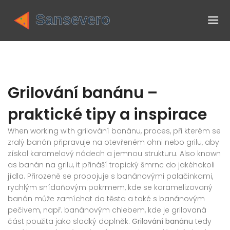
Grilování banánu –
praktické tipy a inspirace
When working with
grilování banánu
,
proces, při kterém se
zralý banán připravuje na otevřeném ohni nebo grilu, aby
získal karamelový nádech a jemnou strukturu
. Also known
as
banán na grilu
, it přináší tropický šmrnc do jakéhokoli
jídla. Přirozeně se propojuje s
banánovými palačinkami
,
rychlým snídaňovým pokrmem, kde se karamelizovaný
banán může zamíchat do těsta
a také s
banánovým
pečivem
,
např. banánovým chlebem, kde je grilovaná
část použita jako sladký doplněk
.
Grilování banánu
tedy