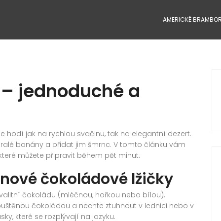
AMERICKÉ BRAMBO
 – jednoduché a
 hodí jak na rychlou svačinu, tak na elegantní dezert.
žít zralé banány a přidat jim šmrnc. V tomto článku vám
které můžete připravit během pět minut.
ánové čokoládové lžičky
kvalitní čokoládu (mléčnou, hořkou nebo bílou).
puštěnou čokoládou a nechte ztuhnout v lednici nebo v
ky, které se rozplývají na jazyku.