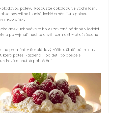
okoládovou polevu. Rozpusťte čokoládu ve vodní lázni,
dokud nevznikne hladká, lesklá směs. Tuto polevu
ky nebo oříšky.
 čokoládě? Uchovávejte ho v uzavřené nádobě v lednici
e a po vyjmutí nechte chvíli rozmrazit – chuť zůstane
 ho proměnit v čokoládový zážitek. Stačí pár minut,
, která potěší každého – od dětí po dospělé.
hlé, zdravé a chutné pohoštění!