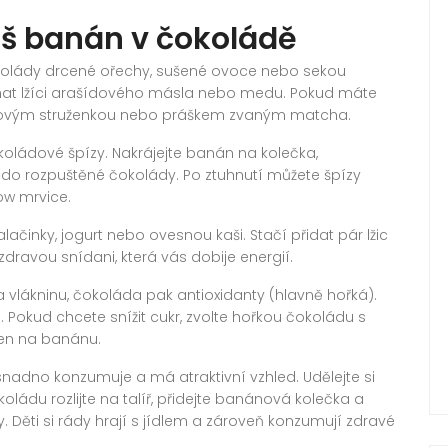
váš banán v čokoládě
okolády drcené ořechy, sušené ovoce nebo sekou
íchat lžíci arašídového másla nebo medu. Pokud máte
osovým struženkou nebo práškem zvaným matcha.
koládové špízy. Nakrájejte banán na kolečka,
do rozpuštěné čokolády. Po ztuhnutí můžete špízy
ow mrvice.
ačinky, jogurt nebo ovesnou kaši. Stačí přidat pár lžic
ravou snídani, která vás dobije energií.
vlákninu, čokoláda pak antioxidanty (hlavně hořká).
. Pokud chcete snížit cukr, zvolte hořkou čokoládu s
en na banánu.
 snadno konzumuje a má atraktivní vzhled. Udělejte si
ládu rozlijte na talíř, přidejte banánová kolečka a
 Děti si rády hrají s jídlem a zároveň konzumují zdravé