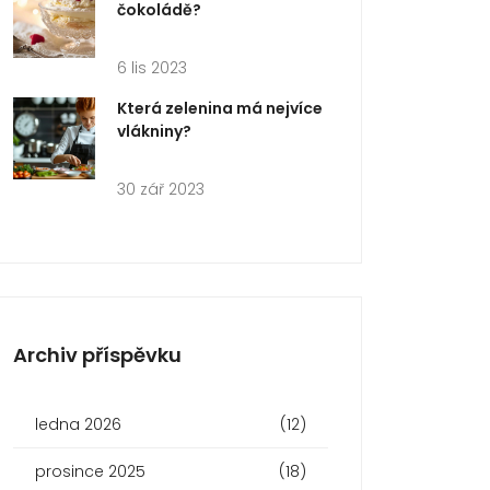
čokoládě?
6 lis 2023
Která zelenina má nejvíce
vlákniny?
30 zář 2023
Archiv příspěvku
ledna 2026
(12)
prosince 2025
(18)