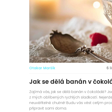
Otakar Maršík
6 
Jak se dělá banán v čokol
Zajímá vás, jak se dělá banán v čokoládě? J
z mých oblíbených rychlých sladkostí. Nejenže
neuvěřitelně chutné! Budu vás vést celým pro
připravit sami doma.