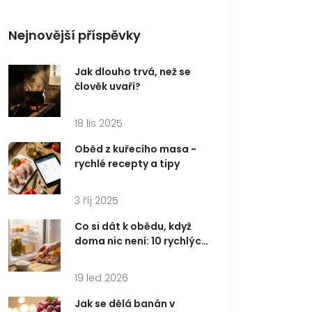
Nejnovější příspěvky
Jak dlouho trvá, než se
člověk uvaří?
18 lis 2025
Oběd z kuřecího masa -
rychlé recepty a tipy
3 říj 2025
Co si dát k obědu, když
doma nic není: 10 rychlých
a chutných nápadů
19 led 2026
Jak se dělá banán v