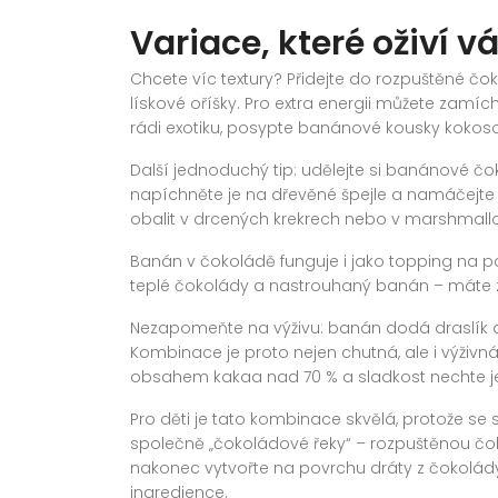
Variace, které oživí 
Chcete víc textury? Přidejte do rozpuštěné č
lískové oříšky. Pro extra energii můžete zam
rádi exotiku, posypte banánové kousky kok
Další jednoduchý tip: udělejte si banánové čo
napíchněte je na dřevěné špejle a namáčejte 
obalit v drcených krekrech nebo v marshmall
Banán v čokoládě funguje i jako topping na pal
teplé čokolády a nastrouhaný banán – máte zd
Nezapomeňte na výživu: banán dodá draslík a 
Kombinace je proto nejen chutná, ale i výživná
obsahem kakaa nad 70 % a sladkost nechte j
Pro děti je tato kombinace skvělá, protože se
společně „čokoládové řeky“ – rozpuštěnou čoko
nakonec vytvořte na povrchu dráty z čokolády.
ingredience.