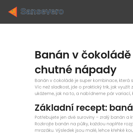
Banán v čokoládě
chutné nápady
Banán v čokoládě je super kombinace, která se
Víc než sladkost, jde o praktický trik, jak vyu
ukážeme, jak na to, a nabídneme pár variací, 
Základní recept: ban
Potřebujete jen dvě suroviny – zralý banán a 
Rozkrojte banán na půlky, každou naplňte roz
mrazáku. Výsledek jsou malé, lehce křehké kous