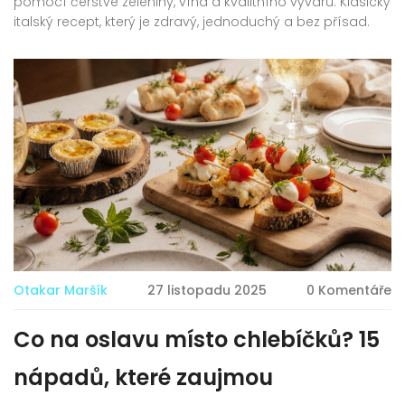
pomocí čerstvé zeleniny, vína a kvalitního vývaru. Klasický
italský recept, který je zdravý, jednoduchý a bez přísad.
Otakar Maršík
27 listopadu 2025
0 Komentáře
Co na oslavu místo chlebíčků? 15
nápadů, které zaujmou