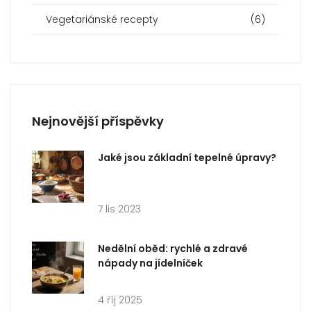
Vegetariánské recepty
(6)
Nejnovější příspěvky
Jaké jsou základní tepelné úpravy?
7 lis 2023
Nedělní oběd: rychlé a zdravé
nápady na jídelníček
4 říj 2025