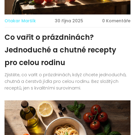
Otakar Maršík
30 října 2025
0 Komentáře
Co vařit o prázdninách?
Jednoduché a chutné recepty
pro celou rodinu
Zjistěte, co vařit o prázdninách, když chcete jednoduchá,
chutná a čerstvá jídla pro celou rodinu. Bez složitých
receptů, jen s kvalitními surovinami.