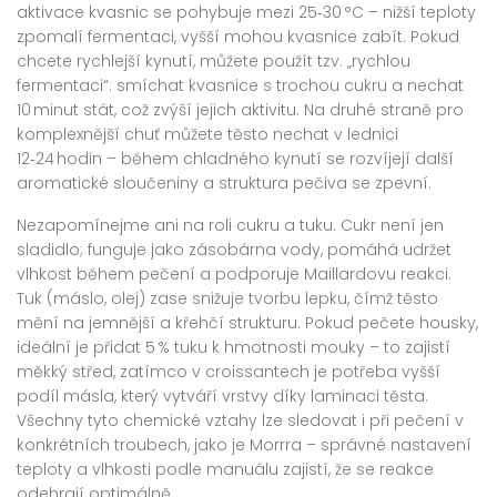
aktivace kvasnic se pohybuje mezi 25‑30 °C – nižší teploty
zpomalí fermentaci, vyšší mohou kvasnice zabít. Pokud
chcete rychlejší kynutí, můžete použít tzv. „rychlou
fermentaci“: smíchat kvasnice s trochou cukru a nechat
10 minut stát, což zvýší jejich aktivitu. Na druhé straně pro
komplexnější chuť můžete těsto nechat v lednici
12‑24 hodin – během chladného kynutí se rozvíjejí další
aromatické sloučeniny a struktura pečiva se zpevní.
Nezapomínejme ani na roli cukru a tuku. Cukr není jen
sladidlo; funguje jako zásobárna vody, pomáhá udržet
vlhkost během pečení a podporuje Maillardovu reakci.
Tuk (máslo, olej) zase snižuje tvorbu lepku, čímž těsto
mění na jemnější a křehčí strukturu. Pokud pečete housky,
ideální je přidat 5 % tuku k hmotnosti mouky – to zajistí
měkký střed, zatímco v croissantech je potřeba vyšší
podíl másla, který vytváří vrstvy díky laminaci těsta.
Všechny tyto chemické vztahy lze sledovat i při pečení v
konkrétních troubech, jako je Morrra – správné nastavení
teploty a vlhkosti podle manuálu zajistí, že se reakce
odehrají optimálně.