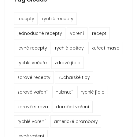
recepty
rychlé recepty
jednoduché recepty
vaření
recept
levné recepty
rychlé obědy
kuřecí maso
rychlé večeře
zdravé jídlo
zdravé recepty
kuchařské tipy
zdravé vaření
hubnutí
rychlé jídlo
zdravá strava
domácí vaření
rychlé vaření
americké brambory
levné vaření