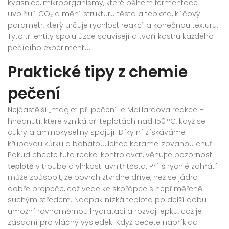
kvasnice
,
mikroorganismy, které během fermentace
uvolňují CO₂ a mění strukturu těsta
a
teplota
,
klíčový
parametr, který určuje rychlost reakcí a konečnou texturu
.
Tyto tři entity spolu úzce souvisejí a tvoří kostru každého
pečícího experimentu.
Praktické tipy z chemie
pečení
Nejčastější „magie“ při pečení je Maillardova reakce –
hnědnutí, které vzniká při teplotách nad 150 °C, když se
cukry a aminokyseliny spojují. Díky ní získáváme
křupavou kůrku a bohatou, lehce karamelizovanou chuť.
Pokud chcete tuto reakci kontrolovat, věnujte pozornost
teplotě
v troubě a vlhkosti uvnitř těsta. Příliš rychlé zahřátí
může způsobit, že povrch ztvrdne dříve, než se jádro
dobře propeče, což vede ke skořápce s nepřiměřeně
suchým středem. Naopak nízká teplota po delší dobu
umožní rovnoměrnou hydrataci a rozvoj lepku, což je
zásadní pro vláčný výsledek. Když pečete například