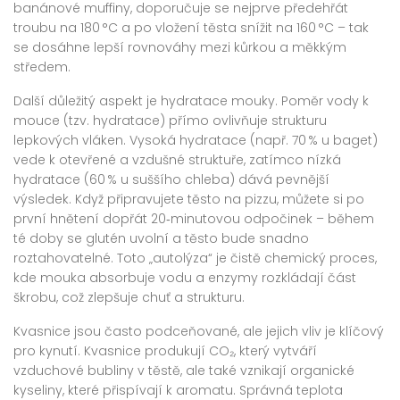
banánové muffiny, doporučuje se nejprve předehřát
troubu na 180 °C a po vložení těsta snížit na 160 °C – tak
se dosáhne lepší rovnováhy mezi kůrkou a měkkým
středem.
Další důležitý aspekt je hydratace mouky. Poměr vody k
mouce (tzv. hydratace) přímo ovlivňuje strukturu
lepkových vláken. Vysoká hydratace (např. 70 % u baget)
vede k otevřené a vzdušné struktuře, zatímco nízká
hydratace (60 % u suššího chleba) dává pevnější
výsledek. Když připravujete těsto na pizzu, můžete si po
první hnětení dopřát 20‑minutovou odpočinek – během
té doby se glutén uvolní a těsto bude snadno
roztahovatelné. Toto „autolýza“ je čistě chemický proces,
kde mouka absorbuje vodu a enzymy rozkládají část
škrobu, což zlepšuje chuť a strukturu.
Kvasnice jsou často podceňované, ale jejich vliv je klíčový
pro kynutí. Kvasnice produkují CO₂, který vytváří
vzduchové bubliny v těstě, ale také vznikají organické
kyseliny, které přispívají k aromatu. Správná teplota