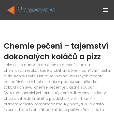
Chemie pečení – tajemství
dokonalých koláčů a pizz
Jakmile se ponoříte do
chemie pečení
,
studium
chemických reakcí, které probíhají během zahřívání těsta
a dalších surovin
, zjistíte, že většina úspěšných receptů
nespočívá jen v technice, ale v pochopení několika
základních jevů.
chemie pečení
je vlastně soubor
fyzikálně‑chemických principů, které řídí změny struktury,
chuti a vzhledu finálního produktu. Prvním hlavním
hráčem je
těsto
,
kombinace mouky, vody, tuku a často
kvasnic, která tvoří základ každého pečiva
. Dále jsou to