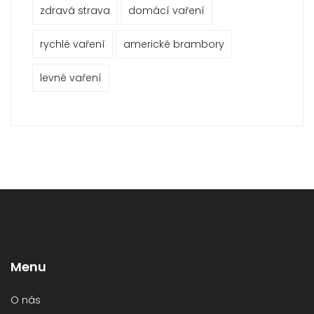
zdravá strava
domácí vaření
rychlé vaření
americké brambory
levné vaření
Menu
O nás