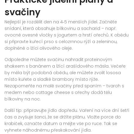
svačiny
Nejlepší je rozdělit den na 4‑5 menších jídel. Začněte
snídaní, která obsahuje bílkovinu a sacharid – např.
ovocné ovesné vločky s jogurtem a hrstí ořechů. K obědu
si připravte kuřecí prso s celozrnnou rýží a zeleninou,
doplněné o lžíci olivového oleje.
Odpoledne můžete svačinu nahradit proteinovým
shakeem s banánem a lžící arašídového másla. Večeře
by měla být podobná obědu, ale můžete zvolit lososa
místo kuřete a sladké brambory místo rýže.
Nezapomeňte na malé svačiny před spaním – tvaroh s
medem nebo cottage cheese s ořechy dodá tělu
bílkoviny na noc.
Další tip: připravujte jídlo dopředu. Vaření na více dní šetří
čas a zvyšuje šanci, že se držíte plánu. Vložte porce do
krabiček, označte datum a mějte vše po ruce. Tak se
vyhnete náhodnému přeskakování jídla.