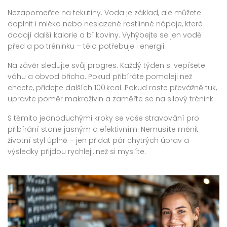
Nezapomeňte na tekutiny. Voda je základ, ale můžete
doplnit i mléko nebo neslazené rostlinné nápoje, které
dodají další kalorie a bílkoviny. Vyhýbejte se jen vodě
před a po tréninku – tělo potřebuje i energii.
Na závěr sledujte svůj progres. Každý týden si vepíšete
váhu a obvod břicha. Pokud přibíráte pomaleji než
chcete, přidejte dalších 100 kcal. Pokud roste převážně tuk,
upravte poměr makroživin a zaměřte se na silový trénink.
S těmito jednoduchými kroky se vaše stravování pro
přibírání stane jasným a efektivním. Nemusíte měnit
životní styl úplně – jen přidat pár chytrých úprav a
výsledky přijdou rychleji, než si myslíte.