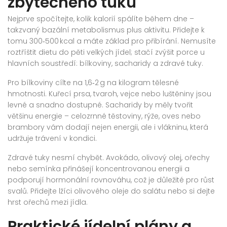
zbytečného tuku
Nejprve spočítejte, kolik kalorií spálíte během dne –
takzvaný bazální metabolismus plus aktivitu. Přidejte k
tomu 300‑500 kcal a máte základ pro přibírání. Nemusíte
roztříštit dietu do pěti velkých jídel; stačí zvýšit porce u
hlavních soustředí: bílkoviny, sacharidy a zdravé tuky.
Pro bílkoviny cílte na 1,6‑2 g na kilogram tělesné
hmotnosti. Kuřecí prsa, tvaroh, vejce nebo luštěniny jsou
levné a snadno dostupné. Sacharidy by měly tvořit
většinu energie – celozrnné těstoviny, rýže, oves nebo
brambory vám dodají nejen energii, ale i vlákninu, která
udržuje trávení v kondici.
Zdravé tuky nesmí chybět. Avokádo, olivový olej, ořechy
nebo semínka přinášejí koncentrovanou energii a
podporují hormonální rovnováhu, což je důležité pro růst
svalů. Přidejte lžíci olivového oleje do salátu nebo si dejte
hrst ořechů mezi jídla.
Praktické jídelní plány a