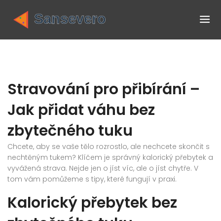
Stravování pro přibírání –
Jak přidat váhu bez
zbytečného tuku
Chcete, aby se vaše tělo rozrostlo, ale nechcete skončit s
nechtěným tukem? Klíčem je správný kalorický přebytek a
vyvážená strava. Nejde jen o jíst víc, ale o jíst chytře. V
tom vám pomůžeme s tipy, které fungují v praxi.
Kalorický přebytek bez