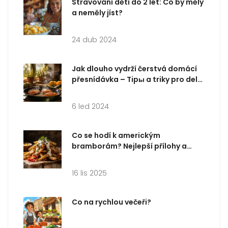
Stravování dětí do 2 let: Co by měly
a neměly jíst?
24 dub 2024
Jak dlouho vydrží čerstvá domácí
přesnídávka – Tipы a triky pro delší
trvanlivost
6 led 2024
Co se hodí k americkým
bramborám? Nejlepší přílohy a
přísady pro perfektní burger nebo
fry
16 lis 2025
Co na rychlou večeři?