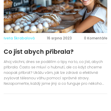
Iveta Škrabalová
16 srpna 2023
0 Komentáře
Co jíst abych přibrala?
Ahoj všichni, dnes se podělím o tipy na to, co jíst, abych
přibrala. Často se mluví o hubnutí, ale co když chceme
naopak přibrat? Ukážu vám, jak lze zdravě a efektivně
zvyšovat tělesnou váhu pomocí správné stravy.
Nezapomeňte, každý jsme jiný a co funguje pro někoho
jiného, nemusí nutně fungovat pro vás. Vždy je důležité
naslouchat tělu a dodávat mu to, co potřebuje.