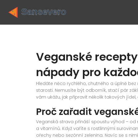
Veganské recepty
nápady pro každo
Hledáte něco rychlého, chutného a úplně be
starosti. Nemusíte být odborník, stačí pár zák
vám ukážu, jak připravit několik takových jídel
Proč zařadit vegansk
Veganská strava přináší spoustu výhod – od n
a vitamínů. Když vaříte s rostlinnými surovinam
ořechy nebo sezónní zelenina. Navíc se s nimi