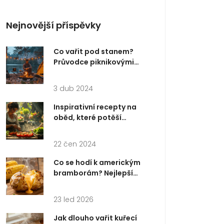
Nejnovější příspěvky
Co vařit pod stanem?
Průvodce piknikovými
pokrmy pro každého
dobrodruha
3 dub 2024
Inspirativní recepty na
oběd, které potěší
každého
22 čen 2024
Co se hodí k americkým
bramborám? Nejlepší
přílohy a omáčky
23 led 2026
Jak dlouho vařit kuřecí