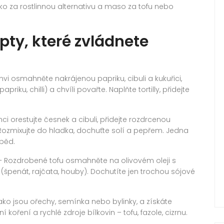
ko za rostlinnou alternativu a maso za tofu nebo
ty, které zvládnete
vi osmahněte nakrájenou papriku, cibuli a kukuřici,
priku, chilli) a chvíli povařte. Naplňte tortilly, přidejte
nci orestujte česnek a cibuli, přidejte rozdrcenou
 Rozmixujte do hladka, dochuťte solí a pepřem. Jedna
oběd.
 Rozdrobené tofu osmahněte na olivovém oleji s
 (špenát, rajčata, houby). Dochutíte jen trochou sójové
 jako jsou ořechy, semínka nebo bylinky, a získáte
 koření a rychlé zdroje bílkovin – tofu, fazole, cizrnu.