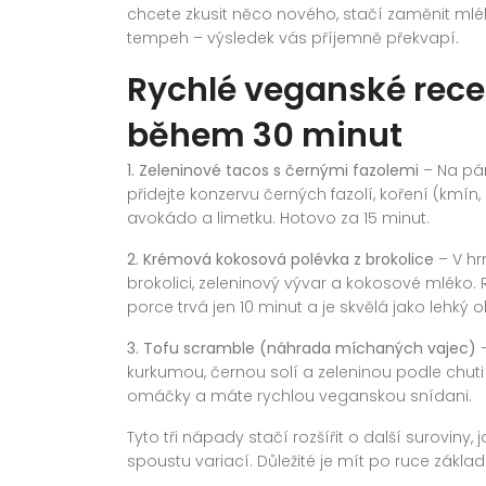
chcete zkusit něco nového, stačí zaměnit mlé
tempeh – výsledek vás příjemně překvapí.
Rychlé veganské recep
během 30 minut
1. Zeleninové tacos s černými fazolemi
– Na pán
přidejte konzervu černých fazolí, koření (kmín, pa
avokádo a limetku. Hotovo za 15 minut.
2. Krémová kokosová polévka z brokolice
– V hr
brokolici, zeleninový vývar a kokosové mléko.
porce trvá jen 10 minut a je skvělá jako lehký 
3. Tofu scramble (náhrada míchaných vajec)
–
kurkumou, černou solí a zeleninou podle chuti
omáčky a máte rychlou veganskou snídani.
Tyto tři nápady stačí rozšířit o další suroviny,
spoustu variací. Důležité je mít po ruce základní