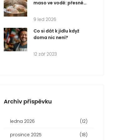
maso ve vodě: přesné
časy pro prsa, stehna a
celé kuře
9 led 2026
Co si dát k jídlu když
doma nic není?
12 zář 2023
Archiv příspěvku
ledna 2026
(12)
prosince 2025
(18)