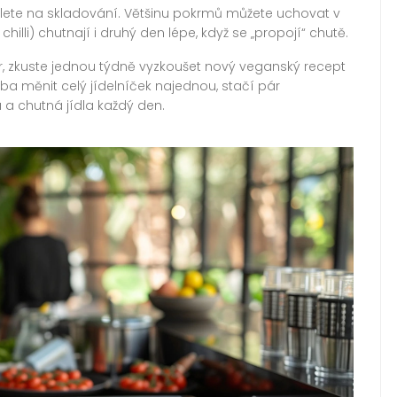
myslete na skladování. Většinu pokrmů můžete uchovat v
chilli) chutnají i druhý den lépe, když se „propojí“ chutě.
ár, zkuste jednou týdně vyzkoušet nový veganský recept
ba měnit celý jídelníček najednou, stačí pár
 a chutná jídla každý den.