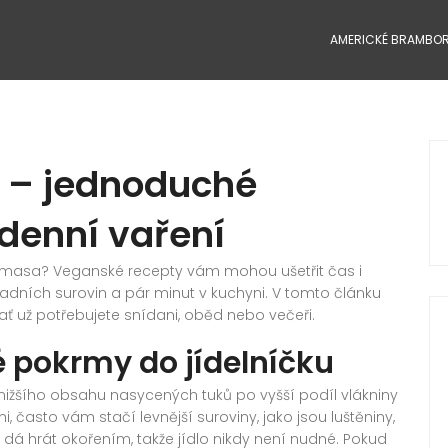
AMERICKÉ BRAMBO
 – jednoduché
denní vaření
z masa? Veganské recepty vám mohou ušetřit čas i
ladních surovin a pár minut v kuchyni. V tomto článku
, ať už potřebujete snídani, oběd nebo večeři.
é pokrmy do jídelníčku
ižšího obsahu nasycených tuků po vyšší podíl vlákniny
i, často vám stačí levnější suroviny, jako jsou luštěniny,
 dá hrát okořením, takže jídlo nikdy není nudné. Pokud