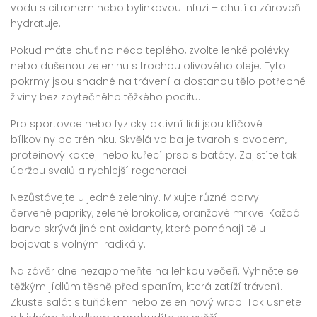
vodu s citronem nebo bylinkovou infuzi – chutí a zároveň
hydratuje.
Pokud máte chuť na něco teplého, zvolte lehké polévky
nebo dušenou zeleninu s trochou olivového oleje. Tyto
pokrmy jsou snadné na trávení a dostanou tělo potřebné
živiny bez zbytečného těžkého pocitu.
Pro sportovce nebo fyzicky aktivní lidi jsou klíčové
bílkoviny po tréninku. Skvělá volba je tvaroh s ovocem,
proteinový koktejl nebo kuřecí prsa s batáty. Zajistíte tak
údržbu svalů a rychlejší regeneraci.
Nezůstávejte u jedné zeleniny. Mixujte různé barvy –
červené papriky, zelené brokolice, oranžové mrkve. Každá
barva skrývá jiné antioxidanty, které pomáhají tělu
bojovat s volnými radikály.
Na závěr dne nezapomeňte na lehkou večeři. Vyhněte se
těžkým jídlům těsně před spaním, která zatíží trávení.
Zkuste salát s tuňákem nebo zeleninový wrap. Tak usnete