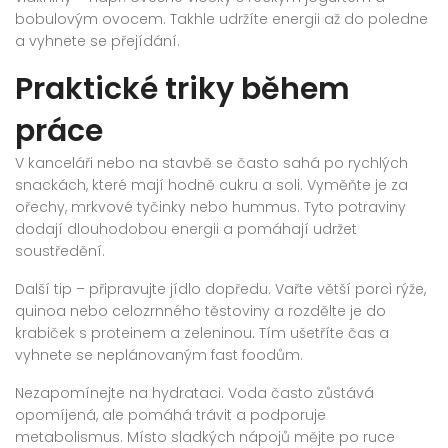
bobulovým ovocem. Takhle udržíte energii až do poledne
a vyhnete se přejídání.
Praktické triky během
práce
V kanceláři nebo na stavbě se často sahá po rychlých
snackách, které mají hodně cukru a soli. Vyměňte je za
ořechy, mrkvové tyčinky nebo hummus. Tyto potraviny
dodají dlouhodobou energii a pomáhají udržet
soustředění.
Další tip – připravujte jídlo dopředu. Vařte větší porci rýže,
quinoa nebo celozrnného těstoviny a rozdělte je do
krabiček s proteinem a zeleninou. Tím ušetříte čas a
vyhnete se neplánovaným fast foodům.
Nezapomínejte na hydrataci. Voda často zůstává
opomíjená, ale pomáhá trávit a podporuje
metabolismus. Místo sladkých nápojů mějte po ruce