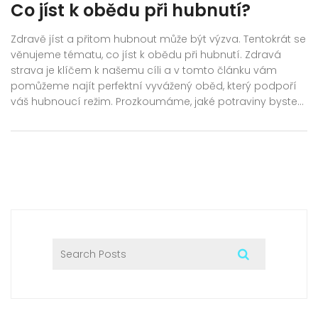
Co jíst k obědu při hubnutí?
Zdravě jíst a přitom hubnout může být výzva. Tentokrát se
věnujeme tématu, co jíst k obědu při hubnutí. Zdravá
strava je klíčem k našemu cíli a v tomto článku vám
pomůžeme najít perfektní vyvážený oběd, který podpoří
váš hubnoucí režim. Prozkoumáme, jaké potraviny byste
měli zařadit do svého jídelníčku a které je lepší vynechat.
Připojte se k nám, abychom společně našli tu nejlepší
cestu k zdravému a vyváženému životnímu stylu.