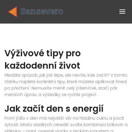
Výživové tipy pro
každodenní život
Hledáte způsob, jak jíst lépe, ale nevíte, kde začít? V tomto
článku najdete konkrétní tipy, které můžete aplikovat hned
po přečtení. Nemusíte měnit celý jídelníček, stačí pár
menších úprav, a výsledky se rychle projeví.
Jak začít den s energií
První jídlo v den má největší vliv na hladinu cukru a pocit
sytosti. Místo sladkých cereálií zvolte kombinaci bílkovin a
vlákniny – např. ovesné vločky s řeckým jogurtem a