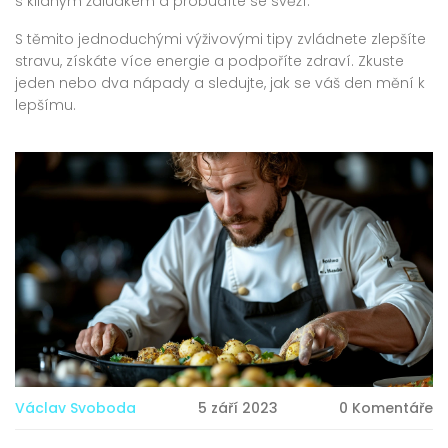
s klidným žaludkem a probudíte se svěží.
S těmito jednoduchými výživovými tipy zvládnete zlepšíte
stravu, získáte více energie a podpoříte zdraví. Zkuste
jeden nebo dva nápady a sledujte, jak se váš den mění k
lepšímu.
Václav Svoboda
5 září 2023
0 Komentáře