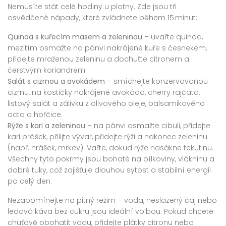
Nemusíte stát celé hodiny u plotny. Zde jsou tři
osvědčené nápady, které zvládnete během 15 minut:
Quinoa s kuřecím masem a zeleninou
– uvařte quinoa,
mezitím osmažte na pánvi nakrájené kuře s česnekem,
přidejte mraženou zeleninu a dochuťte citronem a
čerstvým koriandrem.
Salát s cizrnou a avokádem
– smíchejte konzervovanou
cizrnu, na kostičky nakrájené avokádo, cherry rajčata,
listový salát a zálivku z olivového oleje, balsamikového
octa a hořčice.
Rýže s kari a zeleninou
– na pánvi osmažte cibuli, přidejte
kari prášek, přilijte vývar, přidejte rýži a nakonec zeleninu
(např. hrášek, mrkev). Vařte, dokud rýže nasákne tekutinu.
Všechny tyto pokrmy jsou bohaté na bílkoviny, vlákninu a
dobré tuky, což zajišťuje dlouhou sytost a stabilní energii
po celý den.
Nezapomínejte na pitný režim – voda, neslazený čaj nebo
ledová káva bez cukru jsou ideální volbou. Pokud chcete
chuťově obohatit vodu, přidejte plátky citronu nebo