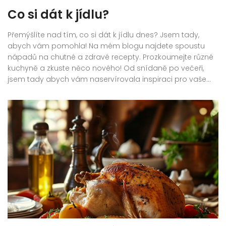
Co si dát k jídlu?
Přemýšlíte nad tím, co si dát k jídlu dnes? Jsem tady,
abych vám pomohla! Na mém blogu najdete spoustu
nápadů na chutné a zdravé recepty. Prozkoumejte různé
kuchyně a zkuste něco nového! Od snídaně po večeři,
jsem tady abych vám naservírovala inspiraci pro vaše
jídlo. Tak pojďme, pojďme objevovat vůně a chutě světa
spolu!