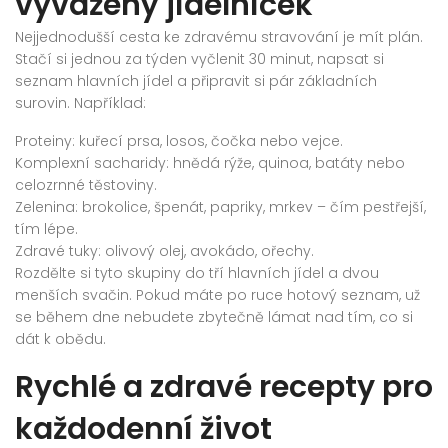
vyvážený jídelníček
Nejjednodušší cesta ke zdravému stravování je mít plán.
Stačí si jednou za týden vyčlenit 30 minut, napsat si
seznam hlavních jídel a připravit si pár základních
surovin. Například:
Proteiny: kuřecí prsa, losos, čočka nebo vejce.
Komplexní sacharidy: hnědá rýže, quinoa, batáty nebo
celozrnné těstoviny.
Zelenina: brokolice, špenát, papriky, mrkev – čím pestřejší,
tím lépe.
Zdravé tuky: olivový olej, avokádo, ořechy.
Rozdělte si tyto skupiny do tří hlavních jídel a dvou
menších svačin. Pokud máte po ruce hotový seznam, už
se během dne nebudete zbytečně lámat nad tím, co si
dát k obědu.
Rychlé a zdravé recepty pro
každodenní život