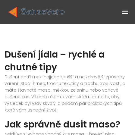
Dušení jídla – rychlé a
chutné tipy
Dušení patří mezi nejjednodušší a nejzdravější způsoby
vaření. Stačí hrnec, trochu tekutiny a trochu trpělivosti, a
máte šťavnaté maso, měkkou zeleninu nebo voňavé
dušené kari. V tomto článku vám ukážu, jak na to, aby
výsledek byl vždy skvělý, a přidám pár praktických tipů,
které vám usnadní život.
Jak správně dusit maso?
Nejdříve si vyberte vhodný kus masa – hovězí plec,