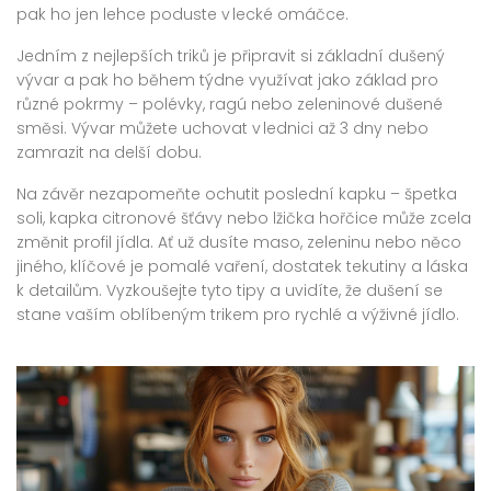
pak ho jen lehce poduste v lecké omáčce.
Jedním z nejlepších triků je připravit si základní dušený
vývar a pak ho během týdne využívat jako základ pro
různé pokrmy – polévky, ragú nebo zeleninové dušené
směsi. Vývar můžete uchovat v lednici až 3 dny nebo
zamrazit na delší dobu.
Na závěr nezapomeňte ochutit poslední kapku – špetka
soli, kapka citronové šťávy nebo lžička hořčice může zcela
změnit profil jídla. Ať už dusíte maso, zeleninu nebo něco
jiného, klíčové je pomalé vaření, dostatek tekutiny a láska
k detailům. Vyzkoušejte tyto tipy a uvidíte, že dušení se
stane vaším oblíbeným trikem pro rychlé a výživné jídlo.