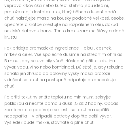
vepřová krkovička nebo kuřecí stehna jsou ideální,
protože mají dostatek tuku, který během dusení dodá
chuť. Nakrájejte maso na kousky podobné velikosti, osolte,
opepřete a krátce orestujte na rozpáleném oleji, dokud
nezíská zlatavou barvu. Tento krok uzamkne šťávy a dodá
krustu.
Pak přidejte aromatické ingredience – cibuli, česnek,
mrkev a celer. Vše společně dusíme na středním ohni asi
5 minut, aby se uvolnily vůně. Následně přilijte tekutinu:
vývar, vodu, víno nebo kombinaci. Důležité je, aby tekutina
sahala jen zhruba do poloviny výšky masa, protože
v dušení se tekutina postupně odpařuje a koncentruje
chuť.
Po přilití tekutiny snižte teplotu na minimum, zakryjte
pokličkou a nechte pomalu dusit 1,5 až 2 hodiny. Občas
zamíchejte a podívejte se, jestli se tekutina nepříliš
neodpařila – v případě potřeby doplňte další vývar.
Výsledek bude měkké, šťavnaté a plné chuti.