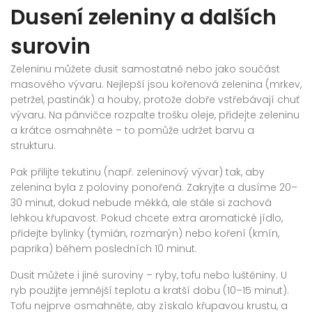
Dusení zeleniny a dalších
surovin
Zeleninu můžete dusit samostatně nebo jako součást
masového vývaru. Nejlepší jsou kořenová zelenina (mrkev,
petržel, pastinák) a houby, protože dobře vstřebávají chuť
vývaru. Na pánvičce rozpalte trošku oleje, přidejte zeleninu
a krátce osmahněte – to pomůže udržet barvu a
strukturu.
Pak přilijte tekutinu (např. zeleninový vývar) tak, aby
zelenina byla z poloviny ponořená. Zakryjte a dusíme 20–
30 minut, dokud nebude měkká, ale stále si zachová
lehkou křupavost. Pokud chcete extra aromatické jídlo,
přidejte bylinky (tymián, rozmarýn) nebo koření (kmín,
paprika) během posledních 10 minut.
Dusit můžete i jiné suroviny – ryby, tofu nebo luštěniny. U
ryb použijte jemnější teplotu a kratší dobu (10–15 minut).
Tofu nejprve osmahněte, aby získalo křupavou krustu, a