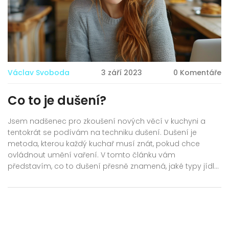
Václav Svoboda
3 září 2023
0 Komentáře
Co to je dušení?
Jsem nadšenec pro zkoušení nových věcí v kuchyni a
tentokrát se podívám na techniku dušení. Dušení je
metoda, kterou každý kuchař musí znát, pokud chce
ovládnout umění vaření. V tomto článku vám
představím, co to dušení přesně znamená, jaké typy jídla
lze dušit a jaké jsou různé techniky dušení. Pokud máte
zájem o kulinářství jako já, určitě to bude pro vás
zajímavé čtení. Tak pojďme společně objevovat radosti
dušení!