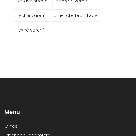
zdravá strava
domácí vaření
rychlé vaření
americké brambory
levné vaření
Menu
O nás
Obchodní podmínky