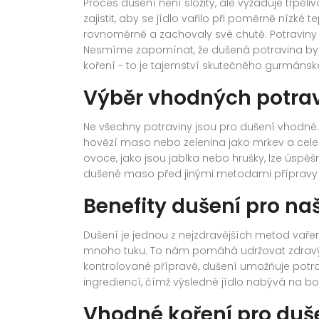
Proces dušení není složitý, ale vyžaduje trpěl
zajistit, aby se jídlo vařilo při poměrně nízké 
rovnoměrně a zachovaly své chutě. Potraviny b
Nesmíme zapomínat, že dušená potravina by 
koření - to je tajemství skutečného gurmánské
Výběr vhodných potrav
Ne všechny potraviny jsou pro dušení vhodné. Ob
hovězí maso nebo zelenina jako mrkev a celer, 
ovoce, jako jsou jablka nebo hrušky, lze úspěšně
dušené maso před jinými metodami přípravy 
Benefity dušení pro naš
Dušení je jednou z nejzdravějších metod vaření
mnoho tuku. To nám pomáhá udržovat zdravý ž
kontrolované přípravě, dušení umožňuje pot
ingrediencí, čímž výsledné jídlo nabývá na bo
Vhodné koření pro duš