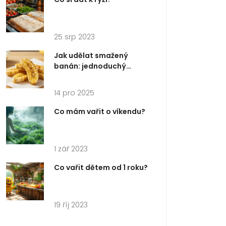
25 srp 2023
Jak udělat smažený
banán: jednoduchý
recept na sladkou
pochutinu
14 pro 2025
Co mám vařit o víkendu?
1 zář 2023
Co vařit dětem od 1 roku?
19 říj 2023