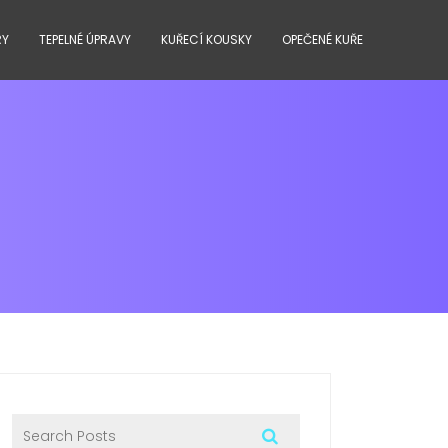
RY
TEPELNÉ ÚPRAVY
KUŘECÍ KOUSKY
OPEČENÉ KUŘE