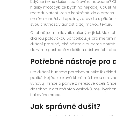
Když se řekne dušení, co člověku napadne? O
hlasitý motocykl, že bych ho nejraději udušil. A
metodu vaření. Zcela konkrétně jde o proces, 
malém množství kapaliny, zpravidla s přidán
svou chutnost, vláčnost a zajímavou texturu.
Osobně jsem milovník dušených jídel. Moje ob
drahou polovičkou Barborkou, je pro mě tím ne
dušení probíhá, jaké nástroje budeme potřebo
dozvíme postupně v dalších odstavcích toho
Potřebné nástroje pro 
Pro dušení budeme potřebovat několik základn
poklicí. Nejlépe taková, která má tuhou a r
vyhovují hrnce a pánve z nerezové oceli. Chce
dosáhnout optimálních výsledků, měli bycho
tlakového hrnce.
Jak správně dušit?