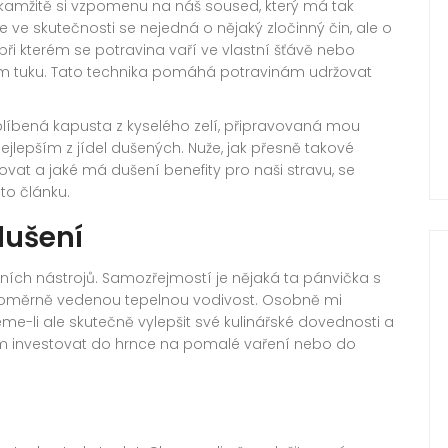
kamžitě si vzpomenu na náš soused, který má tak
le ve skutečnosti se nejedná o nějaký zločinný čin, ale o
při kterém se potravina vaří ve vlastní šťávě nebo
ím tuku. Tato technika pomáhá potravinám udržovat
líbená kapusta z kyselého zelí, připravovaná mou
jlepším z jídel dušených. Nuže, jak přesně takové
vat a jaké má dušení benefity pro naši stravu, se
to článku.
dušení
ích nástrojů. Samozřejmostí je nějaká ta pánvička s
ovnoměrně vedenou tepelnou vodivost. Osobně mi
me-li ale skutečně vylepšit své kulinářské dovednosti a
m investovat do hrnce na pomalé vaření nebo do