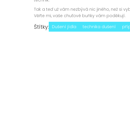
Tak a teď už vám nezbývá nic jiného, než si vy
Věřte mi, vaše chuťové buňky vám poděkují.
Štítky:
Dušení jídla
technika dušení
pří