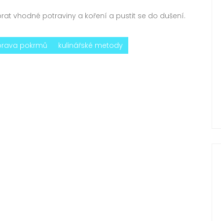
brat vhodné potraviny a koření a pustit se do dušení.
prava pokrmů
kulinářské metody