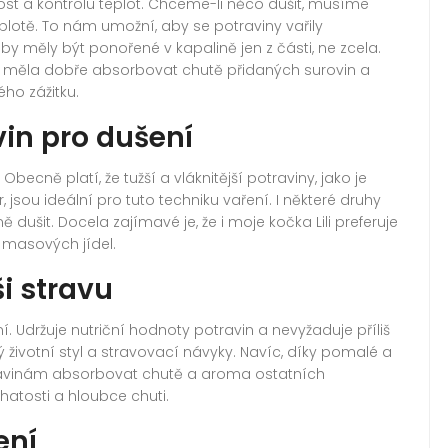
ivost a kontrolu teplot. Chceme-li něco dušit, musíme
teplotě. To nám umožní, aby se potraviny vařily
y měly být ponořené v kapalině jen z části, ne zcela.
měla dobře absorbovat chutě přidaných surovin a
ho zážitku.
in pro dušení
ecně platí, že tužší a vláknitější potraviny, jako je
jsou ideální pro tuto techniku vaření. I některé druhy
 dušit. Docela zajímavé je, že i moje kočka Lili preferuje
masových jídel.
i stravu
. Udržuje nutriční hodnoty potravin a nevyžaduje příliš
ivotní styl a stravovací návyky. Navíc, díky pomalé a
ravinám absorbovat chutě a aroma ostatních
hatosti a hloubce chuti.
ení