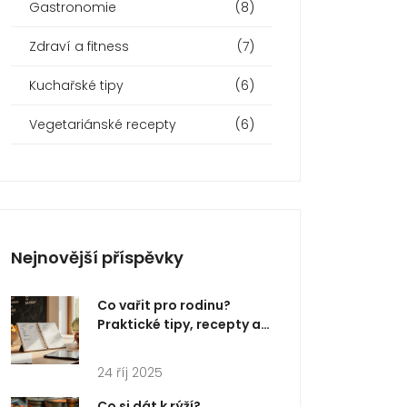
Gastronomie
(8)
Zdraví a fitness
(7)
Kuchařské tipy
(6)
Vegetariánské recepty
(6)
Nejnovější příspěvky
Co vařit pro rodinu?
Praktické tipy, recepty a
týdenní plán
24 říj 2025
Co si dát k rýží?