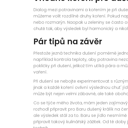
Dialog mezi potravinami a kořením je při duš
můžeme volit rozdílné druhy koření. Pokud na
nebo rozmarýn. Naopak u zeleniny se často 
chutě tak, aby výsledek byl harmonický a niko
Pár tipů na závěr
Přestože jezná technika dušení poměrně jednod
například kontrola teploty, aby potravina nez
pokličky při dušení, jelikož tím utíká pára a mů
vaření.
Při dušení se nebojte experimentovat s různý
jinak a každé koření ovlivní výslednou chut' 
může být nejen velmi zábavné, ale také oboha
Co se týče mého života, mám jeden zajímavý 
rozhodl připravit pro Baru dušený králík na čer
ale výsledek stál za to. Baru se jídlo nesmírně
připravit takový kulinářský zážitek. Od té dob
technik.