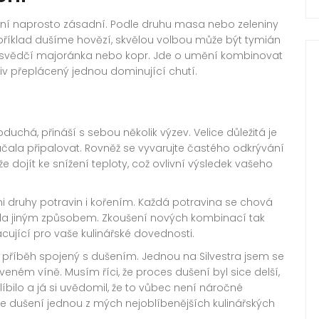
ení naprosto zásadní. Podle druhu masa nebo zeleniny
příklad dušíme hovězí, skvělou volbou může být tymián
osvědčí majoránka nebo kopr. Jde o umění kombinovat
liv přeplácený jednou dominující chutí.
uchá, přináší s sebou několik výzev. Velice důležitá je
ačala připalovat. Rovněž se vyvarujte častého odkrývání
že dojít ke snížení teploty, což ovlivní výsledek vašeho
mi druhy potravin i kořením. Každá potravina se chová
jídla jiným způsobem. Zkoušení nových kombinací tak
cující pro vaše kulinářské dovednosti.
příběh spojený s dušením. Jednou na Silvestra jsem se
veném víně. Musím říci, že proces dušení byl sice delší,
 líbilo a já si uvědomil, že to vůbec není náročné
y je dušení jednou z mých nejoblíbenějších kulinářských