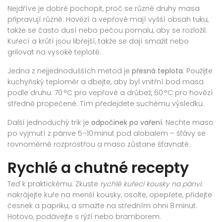
Nejdříve je dobré pochopit, proč se různé druhy masa
připravují různě. Hovězí a vepřové mají vyšší obsah tuku,
takže se často dusí nebo pečou pomalu, aby se rozložil.
Kuřecí a krůtí jsou libřejší, takže se dají smažit nebo
grilovat na vysoké teplotě.
Jedna z nejjednodušších metod je
přesná teplota
. Použijte
kuchyňský teploměr a dbejte, aby byl vnitřní bod masa
podle druhu: 70 °C pro vepřové a drůbež, 60 °C pro hovězí
středně propečené. Tím předejdete suchému výsledku.
Další jednoduchý trik je
odpočinek po vaření
. Nechte maso
po vyjmutí z pánve 5–10 minut pod alobalem – šťávy se
rovnoměrně rozprostřou a maso zůstane šťavnaté.
Rychlé a chutné recepty
Teď k praktickému. Zkuste
rychlé kuřecí kousky na pánvi
:
nakrájejte kuře na menší kousky, osolte, opepřete, přidejte
česnek a papriku, a smažte na středním ohni 8 minut.
Hotovo, podávejte s rýží nebo bramborem.