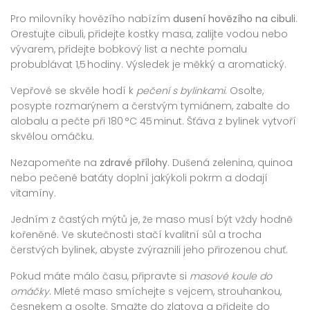
Pro milovníky hovězího nabízím
dusení hovězího na cibuli
.
Orestujte cibuli, přidejte kostky masa, zalijte vodou nebo
vývarem, přidejte bobkový list a nechte pomalu
probublávat 1,5 hodiny. Výsledek je měkký a aromatický.
Vepřové se skvěle hodí k
pečení s bylinkami
. Osolte,
posypte rozmarýnem a čerstvým tymiánem, zabalte do
alobalu a pečte při 180 °C 45 minut. Šťáva z bylinek vytvoří
skvělou omáčku.
Nezapomeňte na
zdravé přílohy
. Dušená zelenina, quinoa
nebo pečené batáty doplní jakýkoli pokrm a dodají
vitamíny.
Jedním z častých mýtů je, že maso musí být vždy hodně
kořeněné. Ve skutečnosti stačí kvalitní sůl a trocha
čerstvých bylinek, abyste zvýraznili jeho přirozenou chuť.
Pokud máte málo času, připravte si
masové koule do
omáčky
. Mleté maso smíchejte s vejcem, strouhankou,
česnekem a osolte. Smažte do zlatova a přidejte do