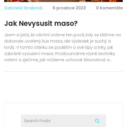
Gabriela Straková
6 prosince 2023
0 Komentáře
Jak Nevysusit maso?
Jsem si jistá, že všichni známe ten pocit, kdy se těšíme na
dokonale uvařený kus masa, ale výsledek je suchý a
tvrdý. V tomto článku se podělím o své tipy a triky, jak
zabránit vysušení masa. Prozkoumáme různé techniky
vaření a zjistíme, jak můžeme uchovat šťavnatost a
měkkost masa. Borci, je čas naučit se, jak uvařit maso tak,
aby bylo vždy dokonalé! Pojďme do toho spolu.