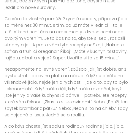
stresu, bez zmrzlých pokrmů, bez toho, abyste museli
jezdit pro nové suroviny.
Co vám to vlastně pomůže?
rychlé recepty
,
příprava jídla
za méně než 30 minut, s tím, co už máte v lednici
– to je
klíč. Víkend není čas na experimenty s kvasnicemi nebo
dvojitým vařením. Je to čas na to, abyste si sedli, rozložili
si nohy a jeli. A proto vám tyto recepty neříkají: „Nakupte
šafrán a truhlici oregana.“ Říkají: „Máte v kuchyni těstoviny,
rajčata, cibuli a vejce? Super. Uvaříte si to za 15 minut.“
Nezapomeňte na
levné vaření
,
způsob, jak jíst dobře, aniž
byste utratili polovinu platu na nákup
. Když se díváte na
víkendové jídlo, nejde jen o rychlost – jde o to, aby to bylo
i ekonomické. Když máte děti, když máte rozpočet, když
jste jen vy a vaše kuchyňská pánve – potřebujete recepty,
které vám řeknou: „Zkus to s luskovinami.“ Nebo: „Použij ten
zbytek brambor z pátku.“ Nebo: „Nech si to na chléb.“ Tady
se nejedná o luxus. Jedná se o realitu.
A co když chcete jíst spolu s rodinou?
rodinné jídlo
,
jídlo,
které zvládne i dítě, i dědeček, i ten, kdo nemá čas na to,