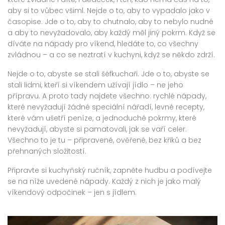
aby si to vůbec všiml
. Nejde o to, aby to vypadalo jako v
časopise. Jde o to, aby to chutnalo, aby to nebylo nudné
a aby to nevyžadovalo, aby každý měl jiný pokrm. Když se
díváte na nápady pro víkend, hledáte to, co všechny
zvládnou – a co se neztratí v kuchyni, když se někdo zdrží.
Nejde o to, abyste se stali šéfkuchaři. Jde o to, abyste se
stali lidmi, kteří si víkendem užívají jídlo – ne jeho
přípravu. A proto tady najdete všechno: rychlé nápady,
které nevyžadují žádné speciální nářadí, levné recepty,
které vám ušetří peníze, a jednoduché pokrmy, které
nevyžadují, abyste si pamatovali, jak se vaří celer.
Všechno to je tu – připravené, ověřené, bez křiků a bez
přehnaných složitostí.
Připravte si kuchyňský ručník, zapněte hudbu a podívejte
se na níže uvedené nápady. Každý z nich je jako malý
víkendový odpočinek – jen s jídlem.