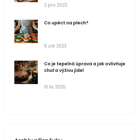
2 pro 2023
Co upéct na plech?
6 zář 2023
Co je tepelná úprava a jak ovlivňuje
chuť a výživu jídel
15 lis 2025