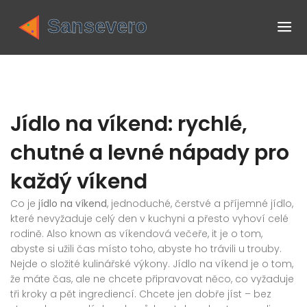
Jídlo na víkend: rychlé,
chutné a levné nápady pro
každý víkend
Co je
jídlo na víkend
,
jednoduché, čerstvé a příjemné jídlo,
které nevyžaduje celý den v kuchyni a přesto vyhoví celé
rodině
. Also known as
víkendová večeře
, it
je o tom,
abyste si užili čas místo toho, abyste ho trávili u trouby
.
Nejde o složité kulinářské výkony. Jídlo na víkend je o tom,
že máte čas, ale ne chcete připravovat něco, co vyžaduje
tři kroky a pět ingrediencí. Chcete jen dobře jíst – bez