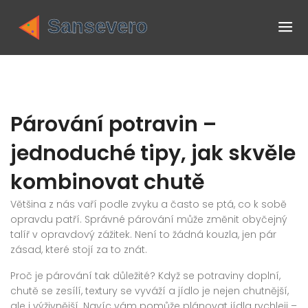
Párování potravin –
jednoduché tipy, jak skvěle
kombinovat chutě
Většina z nás vaří podle zvyku a často se ptá, co k sobě
opravdu patří. Správné párování může změnit obyčejný
talíř v opravdový zážitek. Není to žádná kouzla, jen pár
zásad, které stojí za to znát.
Proč je párování tak důležité? Když se potraviny doplní,
chutě se zesílí, textury se vyváží a jídlo je nejen chutnější,
ale i výživnější. Navíc vám pomůže plánovat jídla rychleji –