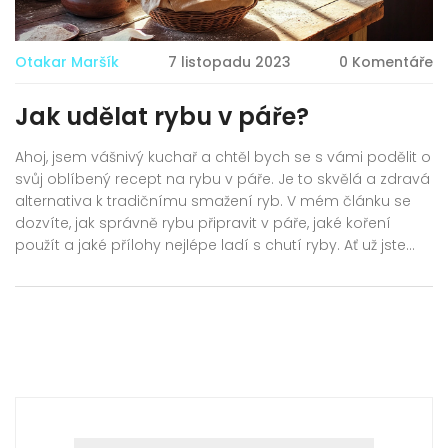
Otakar Maršík
7 listopadu 2023
0 Komentáře
Jak udělat rybu v páře?
Ahoj, jsem vášnivý kuchař a chtěl bych se s vámi podělit o
svůj oblíbený recept na rybu v páře. Je to skvělá a zdravá
alternativa k tradičnímu smažení ryb. V mém článku se
dozvíte, jak správně rybu připravit v páře, jaké koření
použít a jaké přílohy nejlépe ladí s chutí ryby. Ať už jste
začátečník nebo zkušený kuchař, věřím, že tento recept
vás bude bavit a vaše jídlo bude chutnat skvěle!