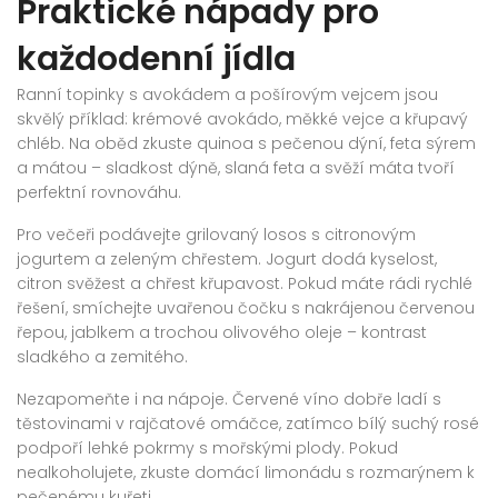
Praktické nápady pro
každodenní jídla
Ranní topinky s avokádem a pošírovým vejcem jsou
skvělý příklad: krémové avokádo, měkké vejce a křupavý
chléb. Na oběd zkuste quinoa s pečenou dýní, feta sýrem
a mátou – sladkost dýně, slaná feta a svěží máta tvoří
perfektní rovnováhu.
Pro večeři podávejte grilovaný losos s citronovým
jogurtem a zeleným chřestem. Jogurt dodá kyselost,
citron svěžest a chřest křupavost. Pokud máte rádi rychlé
řešení, smíchejte uvařenou čočku s nakrájenou červenou
řepou, jablkem a trochou olivového oleje – kontrast
sladkého a zemitého.
Nezapomeňte i na nápoje. Červené víno dobře ladí s
těstovinami v rajčatové omáčce, zatímco bílý suchý rosé
podpoří lehké pokrmy s mořskými plody. Pokud
nealkoholujete, zkuste domácí limonádu s rozmarýnem k
pečenému kuřeti.