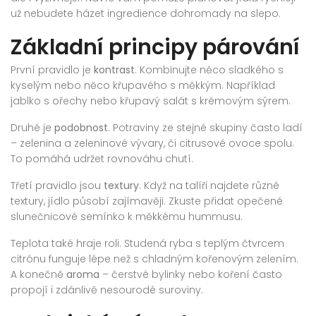
už nebudete házet ingredience dohromady na slepo.
Základní principy párování
První pravidlo je
kontrast
. Kombinujte něco sladkého s
kyselým nebo něco křupavého s měkkým. Například
jablko s ořechy nebo křupavý salát s krémovým sýrem.
Druhé je
podobnost
. Potraviny ze stejné skupiny často ladí
– zelenina a zeleninové vývary, či citrusové ovoce spolu.
To pomáhá udržet rovnováhu chutí.
Třetí pravidlo jsou
textury
. Když na talíři najdete různé
textury, jídlo působí zajímavěji. Zkuste přidat opečené
slunečnicové semínko k měkkému hummusu.
Teplota také hraje roli. Studená ryba s teplým čtvrcem
citrónu funguje lépe než s chladným kořenovým zelením.
A konečně
aroma
– čerstvé bylinky nebo koření často
propojí i zdánlivě nesourodé suroviny.